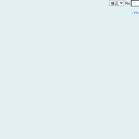
No.
-
YY