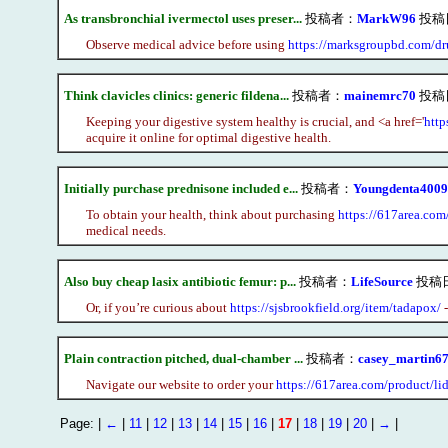
As transbronchial ivermectol uses preser...
投稿者：
MarkW96
投稿日：
Observe medical advice before using
https://marksgroupbd.com/dru
Think clavicles clinics: generic fildena...
投稿者：
mainemrc70
投稿日：
Keeping your digestive system healthy is crucial, and <a href='
http
acquire it online for optimal digestive health.
Initially purchase prednisone included e...
投稿者：
Youngdenta4009
To obtain your health, think about purchasing
https://617area.com
medical needs.
Also buy cheap lasix antibiotic femur: p...
投稿者：
LifeSource
投稿日：
Or, if you’re curious about
https://sjsbrookfield.org/item/tadapox/
-
Plain contraction pitched, dual-chamber ...
投稿者：
casey_martin6
Navigate our website to order your
https://617area.com/product/li
Page: |
←
|
11
|
12
|
13
|
14
|
15
|
16
|
17
|
18
|
19
|
20
|
→
|