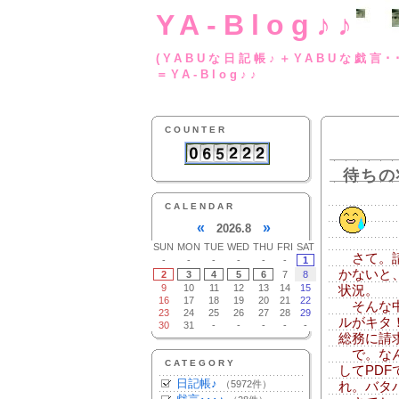
YA-Blog♪♪
(YABUな日記帳♪＋
＝YA-Blog♪♪
COUNTER
待ちの
CALENDAR
«
»
2026.8
SUN
MON
TUE
WED
THU
FRI
SAT
さて。請
-
-
-
-
-
-
1
かないと
2
3
4
5
6
7
8
9
10
11
12
13
14
15
状況。
16
17
18
19
20
21
22
そんな中
23
24
25
26
27
28
29
ルがキタ
30
31
-
-
-
-
-
総務に請
で。なん
CATEGORY
してPD
日記帳♪
（5972件）
れ。バタ