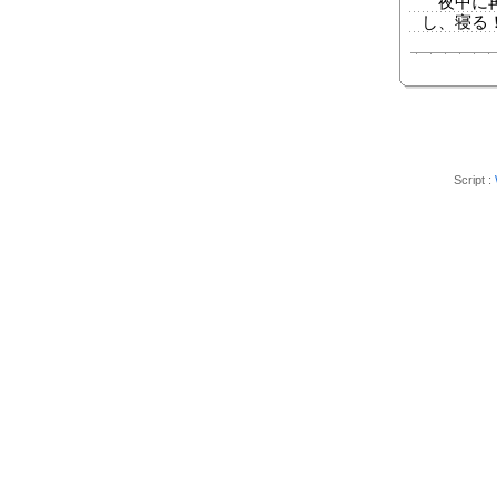
夜中に再
し、寝る
Script :