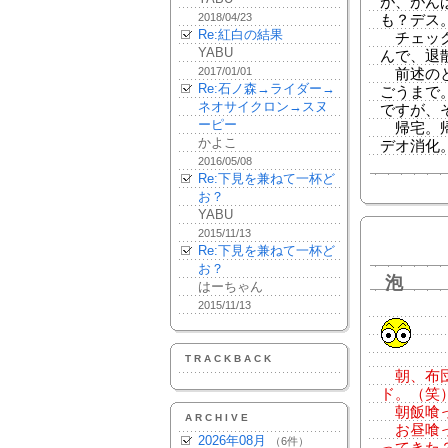
が、がん
2018/04/23
も？デス
Re:紅白の結果
チェック
YABU
んで、退
2017/01/01
前述のと
Re:石ノ森→ライダー→
ごうまで
ネオサイクロン→スヌ
ですが、
ーピー
帰宅。帰
かよこ
デオ消化
2016/05/08
Re:下見を兼ねて一杯ど
お？
YABU
2015/11/13
Re:下見を兼ねて一杯ど
お？
泡
はーちゃん
2015/11/13
TRACKBACK
朝、布団
ド。（笑
朝飯喰っ
ARCHIVE
お昼喰っ
2026年08月
（6件）