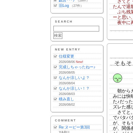
戯言･･･♪
（28件）
さてと・
旧Log
（27件）
たんで退
ぷち残業
ーと思い
SEARCH
夜中に再
NEW ENTRY
仕様変更
2026/08/06
New!
そもそ
完成しちゃったねー♪
2026/08/05
なんか涼しいよ？
2026/08/04
なんか涼しい！？
朝からガ
2026/08/03
みには快
積み直し
た♪だっ
2026/08/02
ズレた感
さてと。
でバタバ
COMMENT
が、そも
Re:ヌーピー第3回
が、関係
YABU