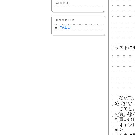
LINKS
PROFILE
YABU
ラストに
な訳で。
めでたい
さてと。
お買い物
も買い出
オヤツし
ちと。