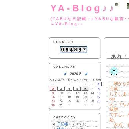
YA-Blog♪♪
(YABUな日記帳♪＋
＝YA-Blog♪♪
COUNTER
あれ！
CALENDAR
«
»
2026.8
SUN
MON
TUE
WED
THU
FRI
SAT
朝から次
-
-
-
-
-
-
1
完成
2
3
4
5
6
7
8
9
10
11
12
13
14
15
してしま
16
17
18
19
20
21
22
orz
23
24
25
26
27
28
29
ん～？な
30
31
-
-
-
-
-
状態
ですし。
CATEGORY
始。
日記帳♪
（5972件）
夕方、モ