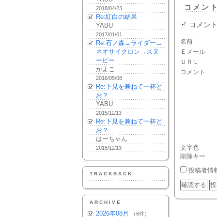
コメン
2018/04/23
Re:紅白の結果
コメン
YABU
2017/01/01
名前
Re:石ノ森→ライダー→
ネオサイクロン→スヌ
Ｅメール
ーピー
ＵＲＬ
かよこ
コメント
2016/05/08
Re:下見を兼ねて一杯ど
お？
YABU
2015/11/13
Re:下見を兼ねて一杯ど
お？
はーちゃん
文字色
2015/11/13
削除キー
投稿者情
TRACKBACK
ARCHIVE
2026年08月
（6件）