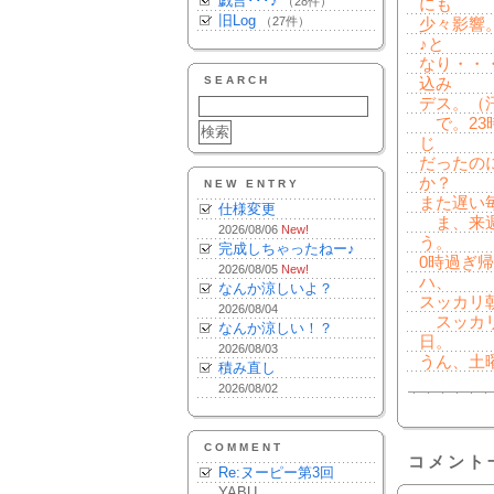
戯言･･･♪
（28件）
にも
旧Log
（27件）
少々影響
♪と
なり・・
SEARCH
込み
デス。（
で。23
じ
だったの
か？
NEW ENTRY
また遅い
仕様変更
ま、来週
2026/08/06
New!
う。
完成しちゃったねー♪
0時過ぎ
2026/08/05
New!
ハ、
なんか涼しいよ？
スッカリ
2026/08/04
スッカリ
なんか涼しい！？
日。
2026/08/03
うん、土
積み直し
2026/08/02
COMMENT
コメント
Re:ヌーピー第3回
YABU