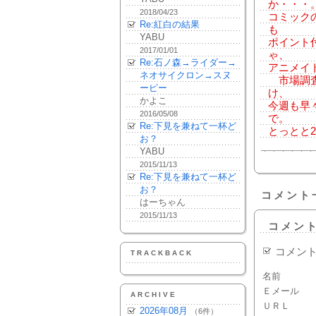
か・・・
2018/04/23
コミック
Re:紅白の結果
も
YABU
ポイント
2017/01/01
ゃ、
Re:石ノ森→ライダー→
アニメイ
ネオサイクロン→スヌ
市場調査
ーピー
け、
かよこ
今週も早
2016/05/08
で。
Re:下見を兼ねて一杯ど
とっとと
お？
YABU
2015/11/13
Re:下見を兼ねて一杯ど
お？
コメント
はーちゃん
2015/11/13
コメン
コメン
TRACKBACK
名前
Ｅメール
ARCHIVE
ＵＲＬ
2026年08月
（6件）