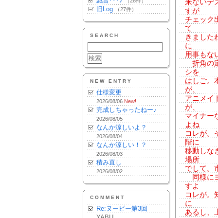
戯言･･･♪
（28件）
来ないデ
旧Log
（27件）
すが
チェック
て
SEARCH
きました
に
用事もな
折角の定
シを
はしご。
NEW ENTRY
が、
仕様変更
アニメイ
2026/08/06
New!
が、
完成しちゃったねー♪
マイナー
2026/08/05
よね
なんか涼しいよ？
コレが。
2026/08/04
階に
なんか涼しい！？
移動しな
2026/08/03
場所
積み直し
でして。
2026/08/02
同様にヨ
すよ
コレが。
COMMENT
に
Re:ヌーピー第3回
あるし、
YABU