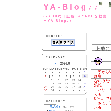
YA-Blog♪♪
(YABUな日記帳♪＋
＝YA-Blog♪♪
COUNTER
上階に
CALENDAR
«
»
2026.8
SUN
MON
TUE
WED
THU
FRI
SAT
朝から遅
-
-
-
-
-
-
1
影響
2
3
4
5
6
7
8
9
10
11
12
13
14
15
ないみた
16
17
18
19
20
21
22
混雑
23
24
25
26
27
28
29
したり、
30
31
-
-
-
-
-
らも
駅へ。で
CATEGORY
さて。現
日記帳♪
（5972件）
ネタ