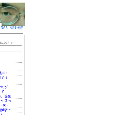
♪)÷2
RSS
管理者用
3/12/17 (火)
遅刻！
刻では
予約が
トで、
が、現在
。午前の
（笑）
横浜駅で
んに、