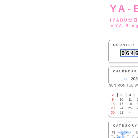
YA-
(YA
＝YA-Blo
COUNTER
CALENDAR
«
202
SUN
MON
TUE
W
-
-
-
2
3
4
9
10
11
16
17
18
23
24
25
30
31
-
CATEGORY
日記帳♪
（5