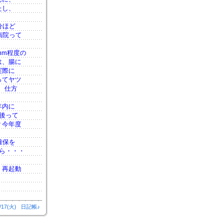
たし、
分ほど
病院って
mm程度の
は、腸に
実際に
ってヤツ
、仕方
年内に
後って
？今年度
確保を
ら・・・
、再起動
/17(火)
日記帳♪