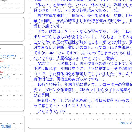
28件）
『休み？』と聞かれた。ハハハ、休みですよ。私服でし
件）
見てのとーりで。スッカリ顔馴染みである。（笑）
再び電車で移動し、病院へ。受付を済ませ、待機。10
早く到着し、予約の時間より10分ほど遅れて呼び出し。
慌しい感じです。
さて。結果は！？・・・なんか写ってた。（汗） 15
ポリープらしきものがあるとのコト。『らしき』っての
こびり付いた便の可能性が無きにしも非ずってお話で、
診てみないと判断し難いとのコト。ってコトは？内視鏡
Y
ですか。orz さいですか。見つかってしまったからには
ったねー♪
ないですな。大腸検査フルコースです。（苦笑）
ew!
な訳で・・・次回より、再々検査への道ってコトで。
いよ？
予約は取れず、年明け早々に。さらに結果は、その2週間
ew!
コトで、また有休消化が確定してしまいました。う～ん
い！？
有休消化は、再検査絡みばっかですなー。
15時半頃帰宅。年末年始に備えて、レコーダーの容量
少々。ダビング作業前に、CMカットやらタイトル編集や
ひと手間。
晩飯喰って、ビデオ消化を続け、今日も寝落ちからの
って感じで・・・オヤスミナサイ。
いぢょうで。orz
2013/12
ー第3回