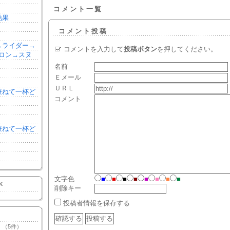
コメント一覧
結果
コメント投稿
森→ライダー→
コメントを入力して
投稿ボタン
を押してください。
ロン→スヌ
名前
Ｅメール
ＵＲＬ
を兼ねて一杯ど
コメント
を兼ねて一杯ど
文字色
■
■
■
■
■
■
■
■
K
削除キー
投稿者情報を保存する
（5件）