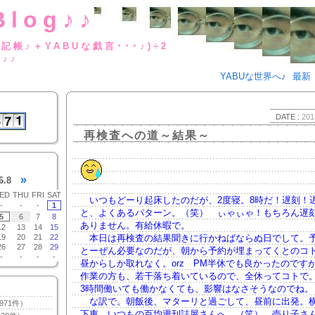
Blog♪♪
BUな日記帳♪＋YABUな戯言･･･
g♪♪
YABUな世界へ♪
最新
DATE :
201
再検査への道～結果～
»
6.8
ED
THU
FRI
SAT
いつもどーり起床したのだが、2度寝。8時だ！遅刻！
-
-
-
1
と、よくあるパターン。（笑） ぃゃぃゃ！もちろん遅
5
6
7
8
ありません。有給休暇で。
12
13
14
15
19
20
21
22
本日は再検査の結果聞きに行かねばならぬ日でして。
26
27
28
29
とーぜん必要なのだが、朝から予約が埋まってくとのコ
-
-
-
-
昼からしか取れなく。orz PM半休でも良かったのです
作業の方も、若干落ち着いているので、全休ってコトで
3時間働いても働かなくても、影響はなさそうなのでね。
な訳で。朝飯後、マターリと過ごして、昼前に出発。
971件）
下車。いつもの百均週刊誌屋さんへ。（笑） 売り子さ