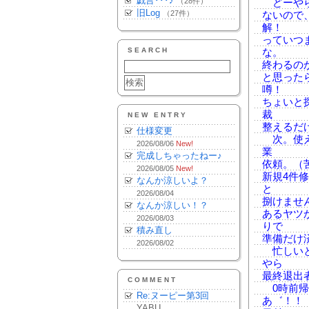
戯言･･･♪
（28件）
どーやら
旧Log
（27件）
ないので
解！
っていつ
SEARCH
な。
終わるの
と思った
噂！
ちょいと
裁
NEW ENTRY
整えるだ
仕様変更
次。使え
2026/08/06
New!
業
完成しちゃったねー♪
依頼。（
2026/08/05
New!
新規4件
なんか涼しいよ？
と
2026/08/04
捌けませ
なんか涼しい！？
あるヤツ
2026/08/03
りで
積み直し
準備だけ
2026/08/02
忙しいと
やら
最終退出
COMMENT
0時前帰
Re:ヌーピー第3回
あ゛！！
YABU