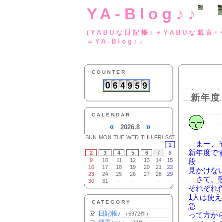
YA-Blog♪♪
(YABUな日記帳♪＋
＝YA-Blog♪♪
COUNTER
新年度
CALENDAR
«
»
2026.8
SUN
MON
TUE
WED
THU
FRI
SAT
まー、そ
-
-
-
-
-
-
1
新年度で
2
3
4
5
6
7
8
9
10
11
12
13
14
15
段
16
17
18
19
20
21
22
見かけな
23
24
25
26
27
28
29
さて。朝
30
31
-
-
-
-
-
それぞれ
1人は使
CATEGORY
急
日記帳♪
（5972件）
って方か