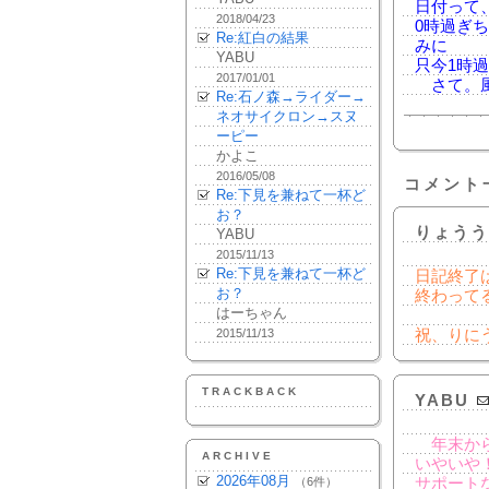
日付って
2018/04/23
0時過ぎ
Re:紅白の結果
みに
YABU
只今1時
2017/01/01
さて。風
Re:石ノ森→ライダー→
ネオサイクロン→スヌ
ーピー
かよこ
2016/05/08
コメント
Re:下見を兼ねて一杯ど
お？
りょうう
YABU
2015/11/13
Re:下見を兼ねて一杯ど
日記終了
お？
終わって
はーちゃん
2015/11/13
祝、りにう
TRACKBACK
YABU
年末から
ARCHIVE
いやいや
2026年08月
（6件）
サポート