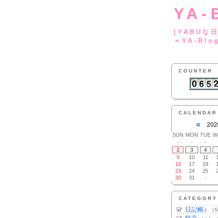
YA-
(YA
＝YA-Blo
COUNTER
CALENDAR
«
202
SUN
MON
TUE
W
-
-
-
2
3
4
9
10
11
16
17
18
23
24
25
30
31
-
CATEGORY
日記帳♪
（5