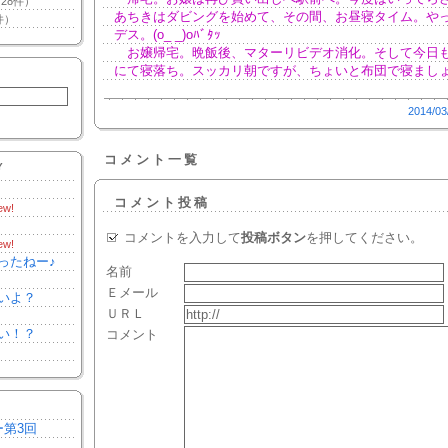
28件）
あちきはダビングを始めて、その間、お昼寝タイム。や
件）
デス。(o_ _)oﾊﾞﾀｯ
お嬢帰宅。晩飯後、マターリビデオ消化。そして今日
にて寝落ち。スッカリ朝ですが、ちょいと布団で寝まし
2014/03
コメント一覧
Y
コメント投稿
ew!
コメントを入力して
投稿ボタン
を押してください。
ew!
ったねー♪
名前
Ｅメール
いよ？
ＵＲＬ
い！？
コメント
ー第3回