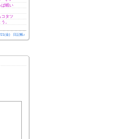
っぱ眠い
もコタツ
ょう。
/21(金)
日記帳♪