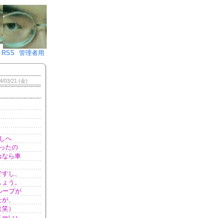
♪)÷2
RSS
管理者用
4/03/21 (金)
しへ
ったの
れなら車
ですし、
しょう。
ループが
たが、
（笑）
ーい♪