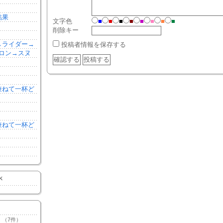
結果
文字色
■
■
■
■
■
■
■
■
削除キー
森→ライダー→
投稿者情報を保存する
ロン→スヌ
を兼ねて一杯ど
を兼ねて一杯ど
K
（7件）