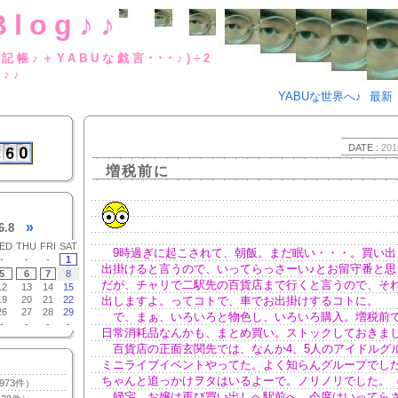
Blog♪♪
BUな日記帳♪＋YABUな戯言･･･
g♪♪
YABUな世界へ♪
最新
DATE :
201
増税前に
»
6.8
ED
THU
FRI
SAT
9時過ぎに起こされて、朝飯。まだ眠い・・・。買い出
-
-
-
1
出掛けると言うので、いってらっさーい♪とお留守番と思
5
6
7
8
だが、チャリで二駅先の百貨店まで行くと言うので、そ
12
13
14
15
19
20
21
22
出しますよ。ってコトで、車でお出掛けするコトに。
26
27
28
29
で、まぁ、いろいろと物色し、いろいろ購入。増税前
-
-
-
-
日常消耗品なんかも、まとめ買い。ストックしておきま
百貨店の正面玄関先では、なんか4、5人のアイドルグ
ミニライブイベントやってた。よく知らんグループでし
ちゃんと追っかけヲタはいるよーで。ノリノリでした。
973件）
帰宅。お嬢は再び買い出しへ駅前へ。今度はいってらさ