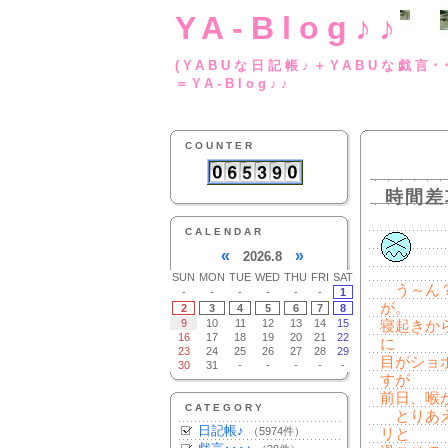
YA-Blog♪♪
(YABUな日記帳♪＋
＝YA-Blog♪♪
COUNTER
時間差
CALENDAR
«
»
2026.8
SUN
MON
TUE
WED
THU
FRI
SAT
う～ん？
-
-
-
-
-
-
1
が。
2
3
4
5
6
7
8
9
10
11
12
13
14
15
寝起きか
16
17
18
19
20
21
22
に
23
24
25
26
27
28
29
目がショ
30
31
-
-
-
-
-
すが
前日、喉
CATEGORY
とりあえ
日記帳♪
（5974件）
リと