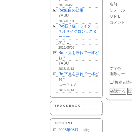
名前
2018/04/23
Re:紅白の結果
Ｅメール
YABU
ＵＲＬ
2017/01/01
コメント
Re:石ノ森→ライダー→
ネオサイクロン→スヌ
ーピー
かよこ
2016/05/08
Re:下見を兼ねて一杯ど
お？
YABU
文字色
2015/11/13
Re:下見を兼ねて一杯ど
削除キー
お？
投稿者情
はーちゃん
2015/11/13
TRACKBACK
ARCHIVE
2026年08月
（8件）