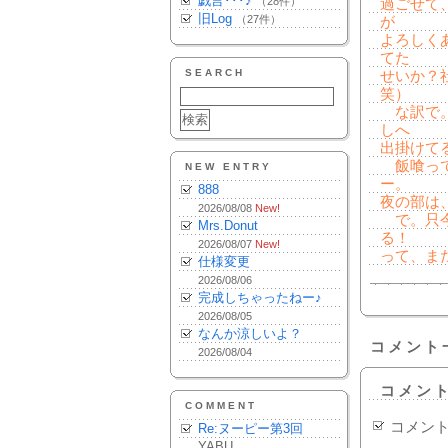
戯言･･･♪
（28件）
過ごせて
旧Log
（27件）
が
よろしく
てた
SEARCH
せいか？
笑）
な訳で。
しへ
出掛けて
飯喰って
NEW ENTRY
ー。
888
夜の部は
2026/08/08
New!
で。只今
Mrs.Donut
る！
2026/08/07
New!
って、ま
仕様変更
2026/08/06
完成しちゃったねー♪
2026/08/05
なんか涼しいよ？
コメント
2026/08/04
コメン
COMMENT
コメン
Re:ヌーピー第3回
YABU