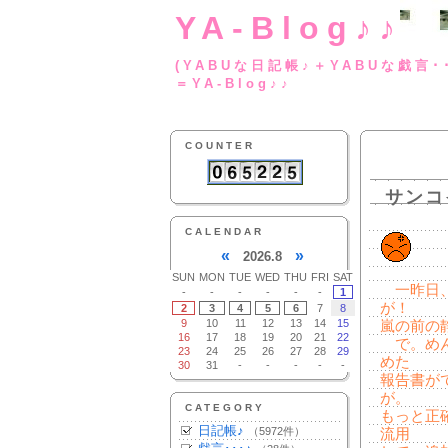
YA-Blog♪♪
(YABUな日記帳♪＋
＝YA-Blog♪♪
COUNTER
サンコ
CALENDAR
«
»
2026.8
SUN
MON
TUE
WED
THU
FRI
SAT
一昨日、
-
-
-
-
-
-
1
が！
2
3
4
5
6
7
8
9
10
11
12
13
14
15
嵐の前の
16
17
18
19
20
21
22
で。めん
23
24
25
26
27
28
29
めた
30
31
-
-
-
-
-
報告書が
が。
CATEGORY
もっと正
日記帳♪
（5972件）
流用