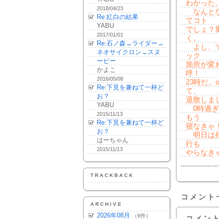
わかった
2018/04/23
なんとな
Re:紅白の結果
てコト
YABU
でしょ？
2017/01/01
く。
Re:石ノ森→ライダー→
よし、で
ネオサイクロン→スヌ
ック
ーピー
箇所が変
かよこ
呼！
2016/05/08
23時だ
Re:下見を兼ねて一杯ど
て、
お？
退散しま
YABU
0時過ぎ
2015/11/13
もう
Re:下見を兼ねて一杯ど
寝なきゃ
お？
明日は残
はーちゃん
行も
2015/11/13
やらなき
TRACKBACK
コメント
ARCHIVE
2026年08月
（6件）
コメン