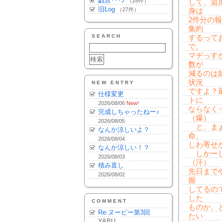
戯言･･･♪
（28件）
して、追
旧Log
（27件）
身は
2件分の
集約
SEARCH
するって
で。
マヂっす
数が
減るのは
状況
NEW ENTRY
ですよ？
仕様変更
トに
2026/08/06
New!
ならなく
完成しちゃったねー♪
（爆）
2026/08/05
と、まぁ
なんか涼しいよ？
命。
2026/08/04
しわ寄せ
なんか涼しい！？
しかーし
2026/08/03
（汗）
積み直し
先日まで
2026/08/02
握
してるの
した
COMMENT
ものか。
Re:ヌーピー第3回
たい
YABU