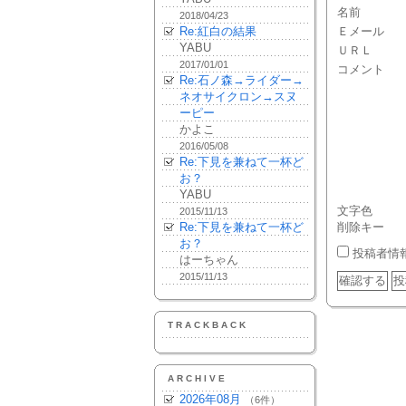
名前
2018/04/23
Re:紅白の結果
Ｅメール
YABU
ＵＲＬ
2017/01/01
コメント
Re:石ノ森→ライダー→
ネオサイクロン→スヌ
ーピー
かよこ
2016/05/08
Re:下見を兼ねて一杯ど
お？
YABU
文字色
2015/11/13
Re:下見を兼ねて一杯ど
削除キー
お？
投稿者情
はーちゃん
2015/11/13
TRACKBACK
ARCHIVE
2026年08月
（6件）