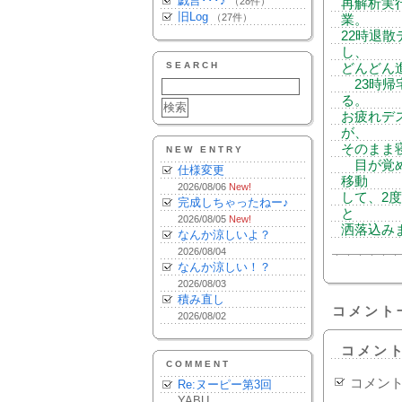
戯言･･･♪
（28件）
再解析実
旧Log
（27件）
業。
22時退
し、
SEARCH
どんどん
23時帰
る。
お疲れデ
が、
そのまま寝落
NEW ENTRY
目が覚め
仕様変更
移動
2026/08/06
New!
して、2
完成しちゃったねー♪
と
2026/08/05
New!
洒落込み
なんか涼しいよ？
2026/08/04
なんか涼しい！？
2026/08/03
積み直し
コメント
2026/08/02
コメン
COMMENT
コメン
Re:ヌーピー第3回
YABU