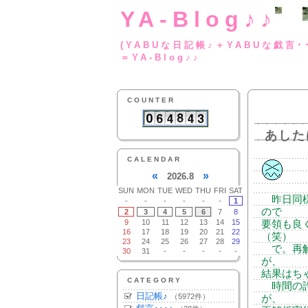
YA-Blog♪♪
(YABUな日記帳♪＋
＝YA-Blog♪♪
COUNTER
あした
CALENDAR
«
»
2026.8
SUN
MON
TUE
WED
THU
FRI
SAT
昨日同様
-
-
-
-
-
-
1
ので
2
3
4
5
6
7
8
9
10
11
12
13
14
15
要領も良
16
17
18
19
20
21
22
（笑）
23
24
25
26
27
28
29
で。再解
30
31
-
-
-
-
-
が、
結果はち
CATEGORY
時間の許
日記帳♪
（5972件）
が、