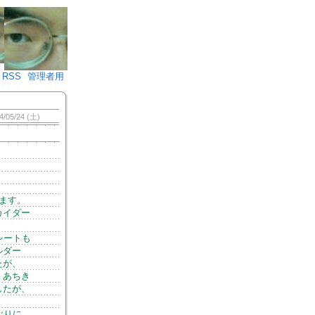
♪)÷2
RSS
管理者用
4/05/24 (土)
ます。
カイダー
シートも
ルダー
たが、
。あちき
したが、
ぶりに