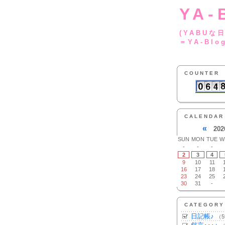
YA-
(YA
＝YA-Blo
COUNTER
CALENDAR
«
202
SUN
MON
TUE
W
-
-
-
2
3
4
9
10
11
16
17
18
23
24
25
30
31
-
CATEGORY
日記帳♪
（5