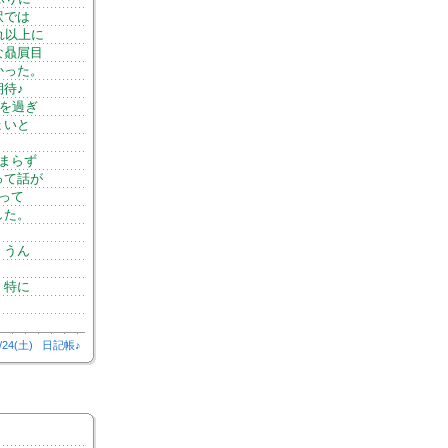
訳では
れ以上に
な贔屓目
かった。
待♪
を過ぎ
ょいと
まらず
って話が
って
した。
。うん
、特に
/24(土)
日記帳♪