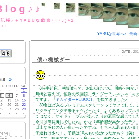
Blog♪♪
BUな日記帳♪＋YABUな戯言･･･
g♪♪
YABUな世界へ♪
最新
DATE :
201
僕ハ機械ダー
»
6.8
ED
THU
FRI
SAT
8時半起床。朝飯喰って、お出掛けデス。川崎へ向かい
-
-
-
1
川崎と言えば、恒例の映画館。ライダー？ぃゃぃゃ！キ
5
6
7
8
ですよ。『
キカイダーREBOOT
』を観てきました♪
12
13
14
15
19
20
21
22
80名ほど入るプレミアムスクリーンってヤツでして、
26
27
28
29
リクライニング出来るヤツだったり、よくあるカップホ
-
-
-
-
ではなく、サイドテーブルがあったりの豪華な感じでし
今回は満員御礼でしたね。かなり年齢層が高かったデス
以上な感じの人が多かったですね。もちろん若者もいま
子連れは少なく、子供は10人もいなかったかも？（笑）
972件）
さて。映画ですが・・・良かった。面白かった。41年