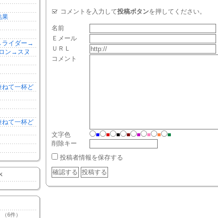
コメントを入力して
投稿ボタン
を押してください。
結果
名前
Ｅメール
森→ライダー→
ＵＲＬ
ロン→スヌ
コメント
を兼ねて一杯ど
を兼ねて一杯ど
文字色
■
■
■
■
■
■
■
■
削除キー
投稿者情報を保存する
K
（6件）