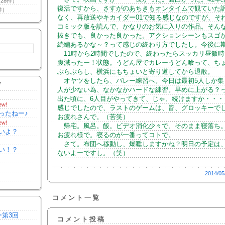
28件）
復活ですから、さすがのあちきもオンタイムで観ていた
件）
なく、再放送やキカイダー01で知る感じなのですが、そ
コミック版を読んで、かなりのお気に入りの作品。そん
抜きでも、良かった良かった。アクションシーンもスゴ
続編あるかな～？って感じの終わり方でしたし。今後に期
11時から2時間でしたので、終わったらスッカリ昼飯時
腹減ったー！状態。うどん屋でカレーうどん喰って、ち
ぶらぶらし、横浜にもちょいと寄り道してから退散。
オヤツをしたら、バレー練習へ。今日は最初5人しか集
Y
人が少ない為、なかなかハードな練習。早めに上がる？
出た頃に、6人目がやってきて、じゃ、続けますか・・・
ew!
感じでしたので、ラストのゲームは、皆、グロッキーで
ったねー♪
お疲れさんで。（苦笑）
ew!
帰宅。風呂。飯。ビデオ消化少々で、そのまま寝落ち
いよ？
お疲れ様で。寝るのが一番ってコトで。
さて。布団へ移動し、爆睡しますかね？明日の予定は
い！？
ないよーですし。（笑）
2014/05
コメント一覧
ー第3回
コメント投稿