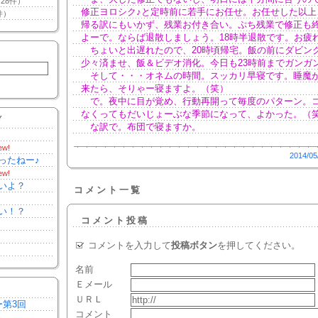
28件）
修正ヨロシク♪と定時前に若手にお任せ。お任せした以上
件）
帰る訳にもいかず、残業お付き合い。ぷち残業で修正も
よーで。ならば退散しましょう。18時半退散です。お疲
ちょいと出遅れたので、20時頃帰宅。飯の前にダビン
少々済ませ、飯＆ビデオ消化。今日も23時前までガンガ
そして・・・オネムの時間。スッカリ早寝です。睡魔
来たら、そりゃー寝ますよ。（笑）
で。夜中に目が覚め、行動再開って毎度のパターン。
なくってもだいじょーぶな季節になって、よかった。（
Y
な訳で。布団で寝ますか。
ew!
2014/05
ったねー♪
ew!
いよ？
コメント一覧
い！？
コメント投稿
コメントを入力して
投稿ボタン
を押してください。
名前
Ｅメール
ＵＲＬ
ー第3回
コメント