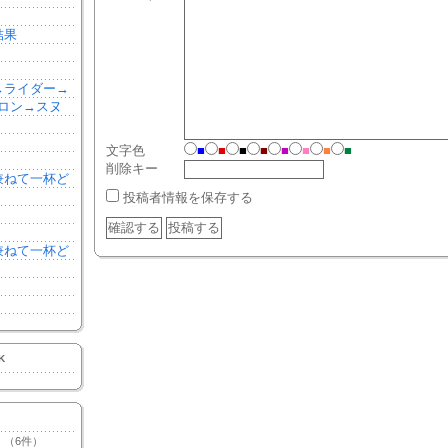
結果
森→ライダー→
ロン→スヌ
文字色
■
■
■
■
■
■
■
■
削除キー
を兼ねて一杯ど
投稿者情報を保存する
を兼ねて一杯ど
K
（6件）