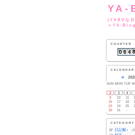
YA-
(YA
＝YA-Blo
COUNTER
CALENDAR
«
202
SUN
MON
TUE
W
-
-
-
2
3
4
9
10
11
16
17
18
23
24
25
30
31
-
CATEGORY
日記帳♪
（5