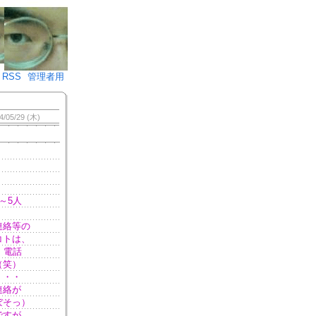
♪)÷2
RSS
管理者用
4/05/29 (木)
～5人
連絡等の
コトは、
、電話
（笑）
・・・
連絡が
ぼそっ）
ですが、