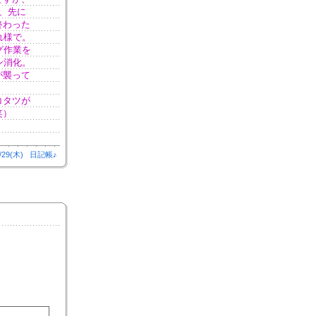
、先に
終わった
れ様で。
グ作業を
ン消化。
が襲って
コタツが
笑）
/29(木)
日記帳♪