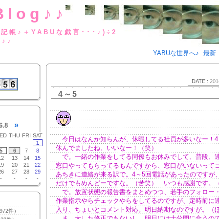
Blog♪♪
BUな日記帳♪＋YABUな戯言･･･
g♪♪
YABUな世界へ♪
最新
DATE :
201
4～5
»
6.8
ED
THU
FRI
SAT
今日はなんか知らんが、休暇してる社員が多いなー！4
-
-
-
1
休んでましたね。いいなー！（笑）
5
6
7
8
で。一緒の作業をしてる同僚もお休みでして、普段、
12
13
14
15
19
20
21
22
窓口やってもらってるもんですから、窓口がいないって
26
27
28
29
あちきに連絡が来る訳で。4～5回電話があったのですが
-
-
-
-
だけでもめんどーですな。（苦笑） いつも感謝です。
で。放置状態の報告書をまとめつつ、若手のフォロー
作業指示やらチェックやらをしてるのですが、定時前に
入り、ちょいとコメント対応。明日納期なのですが。（
972件）
ま、大した修正でもないし、明日には十分間に合うの