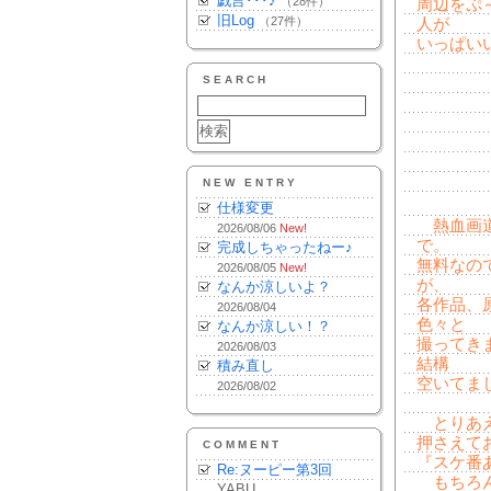
戯言･･･♪
（28件）
周辺をぷ
旧Log
（27件）
人が
いっぱい
SEARCH
NEW ENTRY
仕様変更
熱血画道
2026/08/06
New!
で。
完成しちゃったねー♪
無料なの
2026/08/05
New!
が、
なんか涼しいよ？
各作品、
2026/08/04
色々と
なんか涼しい！？
撮ってき
2026/08/03
結構
積み直し
空いてま
2026/08/02
とりあえ
押さえて
COMMENT
『スケ番
Re:ヌーピー第3回
もちろん
YABU