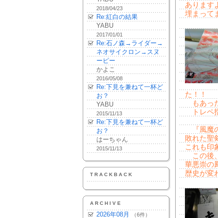
あります
2018/04/23
埋まって
Re:紅白の結果
YABU
2017/01/01
Re:石ノ森→ライダー→
ネオサイクロン→スヌ
ーピー
かよこ
2016/05/08
Re:下見を兼ねて一杯ど
た！！
お？
もあった
YABU
トレペ指
2015/11/13
Re:下見を兼ねて一杯ど
『風魔の
お？
敗れた聖
はーちゃん
これも印
2015/11/13
この後、
華悪崇の
歴史が変
TRACKBACK
ARCHIVE
2026年08月
（6件）