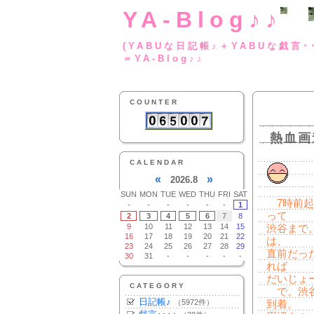
YA-Blog♪♪
(YABUな日記帳♪＋
＝YA-Blog♪♪
COUNTER
熱血画
CALENDAR
«
»
2026.8
SUN
MON
TUE
WED
THU
FRI
SAT
7時前起
-
-
-
-
-
-
1
って
2
3
4
5
6
7
8
9
10
11
12
13
14
15
渋谷まで
16
17
18
19
20
21
22
は、
23
24
25
26
27
28
29
直前だっ
30
31
-
-
-
-
-
れば
だいじょ
CATEGORY
で。渋谷P
日記帳♪
（5972件）
到着。