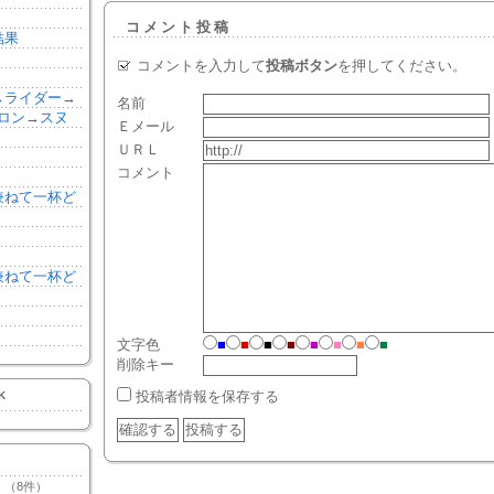
コメント投稿
結果
コメントを入力して
投稿ボタン
を押してください。
森→ライダー→
名前
ロン→スヌ
Ｅメール
ＵＲＬ
コメント
を兼ねて一杯ど
を兼ねて一杯ど
文字色
■
■
■
■
■
■
■
■
削除キー
投稿者情報を保存する
K
（8件）