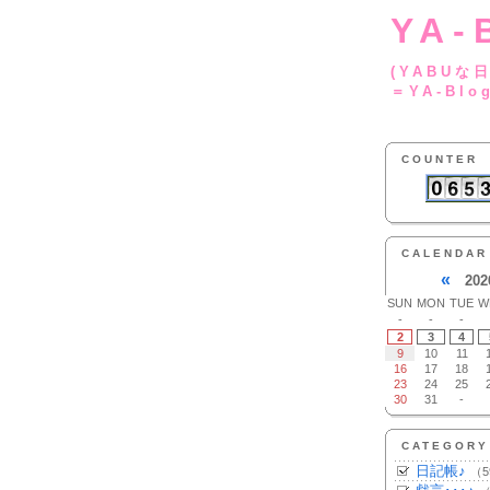
YA-
(YA
＝YA-Blo
COUNTER
CALENDAR
«
202
SUN
MON
TUE
W
-
-
-
2
3
4
9
10
11
16
17
18
23
24
25
30
31
-
CATEGORY
日記帳♪
（5