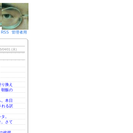
♪)÷2
RSS
管理者用
5/04/01 (水)
乗り換え
。朝飯の
へ。本日
される訳
シタ。
タ。さて
の挨拶