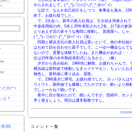
28件）
やらされまして。( ^_^)／□☆□＼(^_^ )ｶﾝﾊﾟ-ｲ♪
件）
な訳で。なんか自己紹介をしつつ、食事会も進み、15
終了。お疲れ様でした。
で。2次会へ。新卒の新入社員は、引き続き拘束されて
中途採用組の内、5名と20年表彰された2名、計7名の参
とりあえず店の多そうな梅田に移動し、居酒屋へ。じゃ
( ^_^)／□☆□＼(^_^ )ｶﾝﾊﾟ-ｲ♪（笑）
同期と横浜支社の新入社員は置いといて、他の本社組
はぢめて顔を合わせた面子でして。こーゆー機会なんて
Y
ないので、貴重な体験でしたね。また機会があれば・・
次は10年後の永年勤続表彰式になるかと。（爆）
ew!
夕方から呑み始め、19時頃に解散。お疲れちゃんで。
横浜組は新幹線で移動しなきゃイケマセン。ちょいとお
ew!
物色し、新幹線に乗り込み、退散。
で。23時過ぎに帰宅。お疲れ様でした。ヨッパさんは
ウトウト。新幹線でも爆睡してたのですが、酔いより移
ったねー♪
でしょーかね？眠いです。
夜中に目が覚めたので、眠いんですが、投稿中。ホン
いよ？
早く寝ましょう。明日は通常勤務ですし。
2015/04
ー第3回
コメント一覧