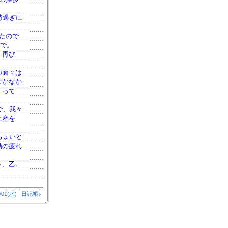
時過ぎに
たので
加で。
、再び
の面々は
なかなか
・って
で、我々
土産を
ちょいと
動の疲れ
ト、乙。
/01(水)
日記帳♪