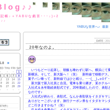
Blog♪♪
BUな日記帳♪＋YABUな戯言･･･
g♪♪
YABUな世界へ♪
最新
DATE :
201
20年なのよ。
»
6.8
ED
THU
FRI
SAT
いつもどーり起床し、朝飯も喰わずに駅へ。横浜にて
-
-
-
1
新横浜。そして、新大阪へ！（笑） 新幹線で移動デス
5
6
7
8
菓子パン喰って、新幹線ではひと眠り。･･･(_ _).｡oＯｸﾞｰ
12
13
14
15
19
20
21
22
新大阪で新入社員と合流。電車を乗り継ぎ、某ホテル
26
27
28
29
入社式＆永年勤続表彰式です。20年勤続したので、表彰
-
-
-
-
なのです♪
入社式が終わり、表彰式。なんか表彰状をイタダキマ
ありがとーございます。旅行クーポン券をイタダキマシ
どこ行きますかね？（笑）
974件）
引き続き食事会に。イタダキマス♪（笑） 何故か乾杯