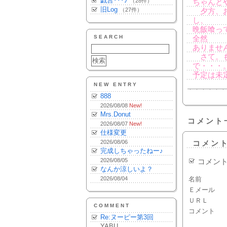
戯言･･･♪
（28件）
ちゃんと
旧Log
（27件）
夕方、お
し、
晩飯喰っ
SEARCH
全然
ありませ
さて。も
で・・・
予定は未
NEW ENTRY
888
2026/08/08
New!
Mrs.Donut
コメント
2026/08/07
New!
仕様変更
2026/08/06
コメン
完成しちゃったねー♪
2026/08/05
コメン
なんか涼しいよ？
2026/08/04
名前
Ｅメール
ＵＲＬ
COMMENT
コメント
Re:ヌーピー第3回
YABU