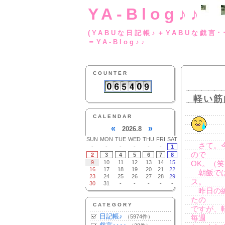
YA-Blog♪♪
(YABUな日記帳♪＋
＝YA-Blog♪♪
COUNTER
軽い筋
CALENDAR
«
»
2026.8
SUN
MON
TUE
WED
THU
FRI
SAT
さて。今
-
-
-
-
-
-
1
ので
2
3
4
5
6
7
8
9
10
11
12
13
14
15
OK。（
16
17
18
19
20
21
22
朝飯では
23
24
25
26
27
28
29
ス。
30
31
-
-
-
-
-
昨日の練
たの
CATEGORY
ですが、
日記帳♪
（5974件）
毎週