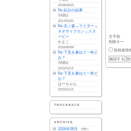
2018/04/23
Re:紅白の結果
YABU
2017/01/01
Re:石ノ森→ライダー→
ネオサイクロン→スヌ
ーピー
文字色
かよこ
削除キー
2016/05/08
投稿者情
Re:下見を兼ねて一杯ど
お？
YABU
2015/11/13
Re:下見を兼ねて一杯ど
お？
はーちゃん
2015/11/13
TRACKBACK
ARCHIVE
2026年08月
（8件）