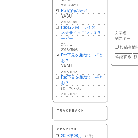
2018/04/23
Re:紅白の結果
YABU
2017/01/01
Re:石ノ森→ライダー→
ネオサイクロン→スヌ
文字色
ーピー
削除キー
かよこ
投稿者情
2016/05/08
Re:下見を兼ねて一杯ど
お？
YABU
2015/11/13
Re:下見を兼ねて一杯ど
お？
はーちゃん
2015/11/13
TRACKBACK
ARCHIVE
2026年08月
（8件）