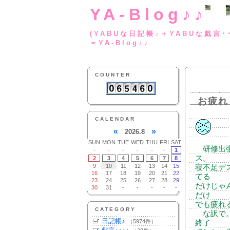
YA-Blog♪♪
(YABUな日記帳♪＋
＝YA-Blog♪♪
COUNTER
お疲れ
CALENDAR
«
»
2026.8
SUN
MON
TUE
WED
THU
FRI
SAT
研修出張
-
-
-
-
-
-
1
ス。
2
3
4
5
6
7
8
9
10
11
12
13
14
15
寝不足デ
16
17
18
19
20
21
22
てる
23
24
25
26
27
28
29
だけじゃ
30
31
-
-
-
-
-
だけ
でも疲れ
CATEGORY
な訳で。
日記帳♪
（5974件）
終了