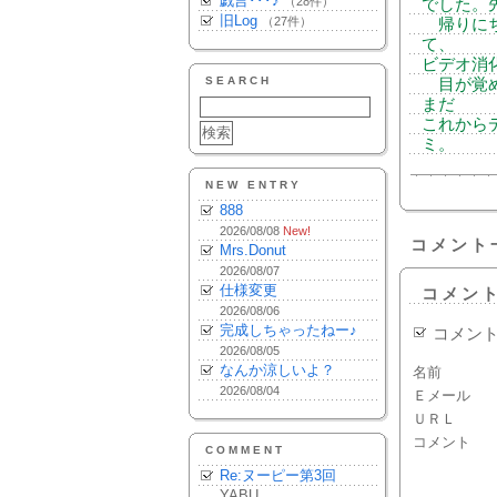
戯言･･･♪
（28件）
でした。
旧Log
（27件）
帰りにち
て、
ビデオ消化
SEARCH
目が覚め
まだ
これから
ミ。
NEW ENTRY
888
2026/08/08
New!
コメント
Mrs.Donut
2026/08/07
仕様変更
コメン
2026/08/06
完成しちゃったねー♪
コメン
2026/08/05
なんか涼しいよ？
名前
2026/08/04
Ｅメール
ＵＲＬ
コメント
COMMENT
Re:ヌーピー第3回
YABU