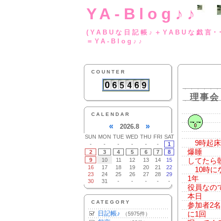
YA-Blog♪♪
(YABUな日記帳♪＋
＝YA-Blog♪♪
COUNTER
理事会
CALENDAR
«
»
2026.8
SUN
MON
TUE
WED
THU
FRI
SAT
9時起床
-
-
-
-
-
-
1
爆睡
2
3
4
5
6
7
8
9
10
11
12
13
14
15
してたら
16
17
18
19
20
21
22
10時に
23
24
25
26
27
28
29
1年
30
31
-
-
-
-
-
役員なの
本日
CATEGORY
参加者2
日記帳♪
に1回
（5975件）