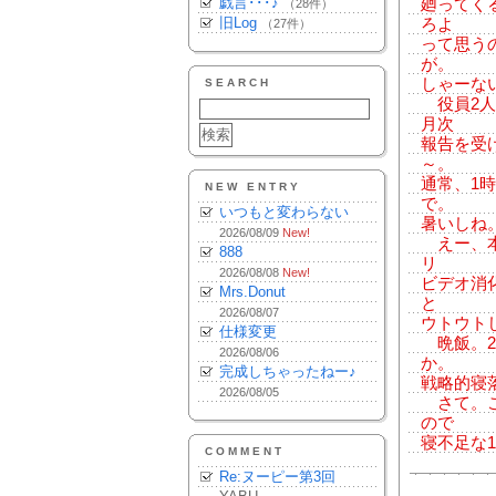
戯言･･･♪
廻ってく
（28件）
旧Log
ろよ
（27件）
って思う
が。
しゃーな
SEARCH
役員2人
月次
報告を受
～。
通常、1
NEW ENTRY
で。
いつもと変わらない
暑いしね
2026/08/09
New!
えー、本
888
リ
2026/08/08
New!
ビデオ消
Mrs.Donut
と
2026/08/07
ウトウトし
仕様変更
晩飯。2
2026/08/06
か。
完成しちゃったねー♪
戦略的寝
2026/08/05
さて。こ
ので
寝不足な
COMMENT
Re:ヌーピー第3回