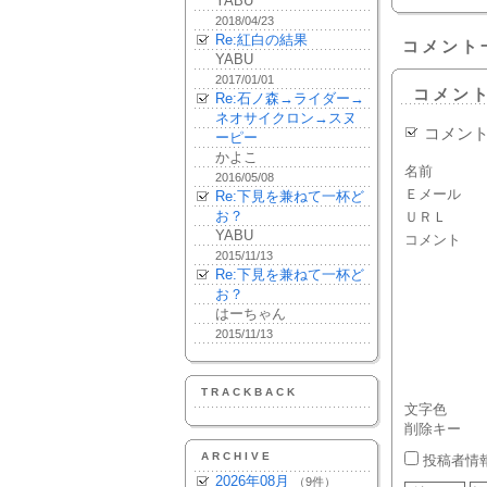
YABU
2018/04/23
Re:紅白の結果
コメント
YABU
2017/01/01
コメン
Re:石ノ森→ライダー→
ネオサイクロン→スヌ
コメン
ーピー
かよこ
名前
2016/05/08
Ｅメール
Re:下見を兼ねて一杯ど
お？
ＵＲＬ
YABU
コメント
2015/11/13
Re:下見を兼ねて一杯ど
お？
はーちゃん
2015/11/13
TRACKBACK
文字色
削除キー
ARCHIVE
投稿者情
2026年08月
（9件）