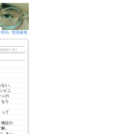
♪)÷2
RSS
管理者用
5/08/27 (木)
らない。
ンビニ
ーンの
くなり
！って
、検証の
了解。
おしまい