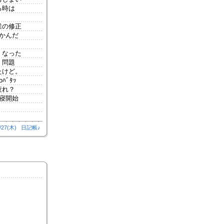
る時は
業の修正
かんだ
くなった
、問題
たけど。
ﾞﾀｯ
疲れ？
寝開始
/27(木)
日記帳♪