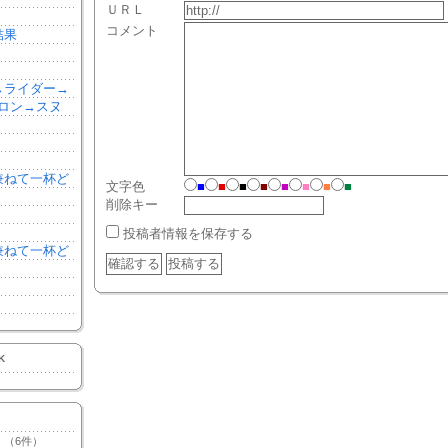
ＵＲＬ
コメント
結果
森→ライダー→
ロン→スヌ
を兼ねて一杯ど
文字色
■
■
■
■
■
■
■
■
削除キー
投稿者情報を保存する
を兼ねて一杯ど
K
（6件）