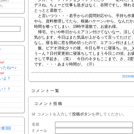
28件）
デスね。ちょーど仕事も急ぎはなく、谷間ですし。帰れ
件）
とっとと退散で。
と言いつつ・・・若手からの質問対応やら、手持ち作
やら、資料整理してたら、根拠ハケーン♪やら、なんだか
時間を喰ってしまい、19時半退散で。お疲れ様。
帰宅。そいや昨日からエアコン付けてないなー。涼し
気がします。今日はまた気温が上がるって言ってたけど
なし。寝る前に窓を閉め切ったので、エアコン付けまし
飯。ビデオ消化少々の後、今日も早々に寝落ち。(o_ _)oﾊ
Y
う～ん？日付変更前に寝落ちしてしまう今日この頃。お
そして早起き。（笑） 今日のネタもここまで。さ、2度
ew!
です。・・・あまり時間が。（汗）
ったねー♪
ew!
2015/08
いよ？
い！？
コメント一覧
コメント投稿
コメントを入力して
投稿ボタン
を押してください。
名前
ー第3回
Ｅメール