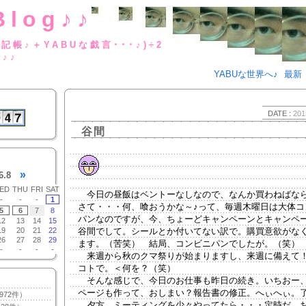
Blog♪♪
BUな日記帳♪＋YABUな戯言･･･
g♪♪
YABUな世界へ♪
最新
DATE :
201
谷間
»
6.8
ED
THU
FRI
SAT
今日の昼飯はベントーなしなので、なんか買わねばな
-
-
-
1
さて・・・何、喰おうかな～♪って、毎週木曜日は大体コ
5
6
7
8
パンなのですが、今、ちょーどキャンペーンとキャンペ
12
13
14
15
19
20
21
22
谷間でして。シールとか付いてない訳で。購買意欲がな
26
27
28
29
ます。（苦笑） 結局、コンビニパンでしたが。（笑）
-
-
-
-
来週から秋のクマ祭りが始まりますし、来週に備えて
コトで。＜何を？（笑）
そんな感じで、今日のお仕事も昨日の続き。いちおー
ページも作って、おしまい？報告書の修正。へぃへぃ。
972件）
夕方、ミーティングを少々やってたら・・・定時だ。