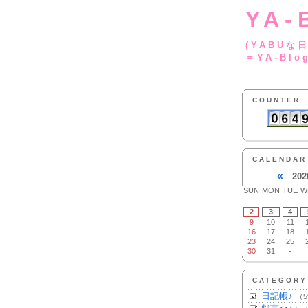
YA-
(YA
＝YA-Blo
COUNTER
CALENDAR
«
202
SUN
MON
TUE
W
-
-
-
2
3
4
9
10
11
16
17
18
23
24
25
30
31
-
CATEGORY
日記帳♪
（5