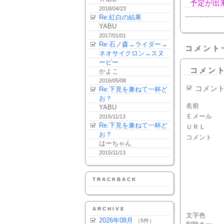
予定が出
2018/04/23
Re:紅白の結果
YABU
2017/01/01
Re:石ノ森→ライダー→
コメント
ネオサイクロン→スヌ
ーピー
コメン
かよこ
2016/05/08
コメン
Re:下見を兼ねて一杯ど
お？
名前
YABU
Ｅメール
2015/11/13
Re:下見を兼ねて一杯ど
ＵＲＬ
お？
コメント
はーちゃん
2015/11/13
TRACKBACK
ARCHIVE
文字色
2026年08月
（5件）