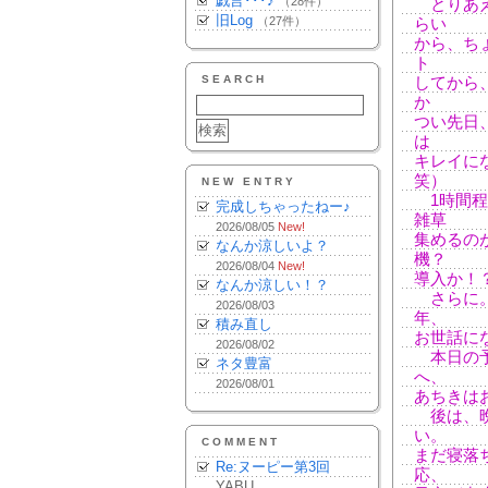
戯言･･･♪
（28件）
とりあえ
旧Log
（27件）
らい
から、ち
ト
SEARCH
してから
か
つい先日
は
キレイに
笑）
NEW ENTRY
1時間程
完成しちゃったねー♪
雑草
2026/08/05
New!
集めるの
なんか涼しいよ？
機？
2026/08/04
New!
導入か！
なんか涼しい！？
さらに。
2026/08/03
年、
積み直し
お世話に
2026/08/02
本日の予
ネタ豊富
へ、
2026/08/01
あちきは
後は、晩
い。
COMMENT
まだ寝落
Re:ヌーピー第3回
応、
YABU