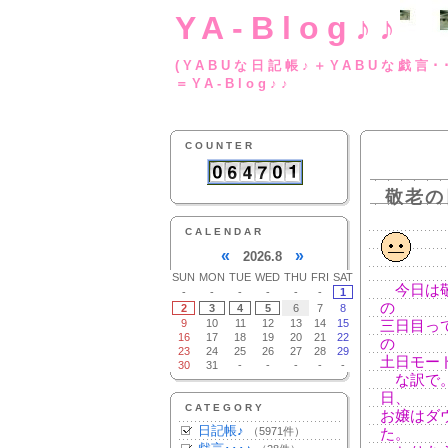
YA-Blog♪♪
(YABUな日記帳♪＋
＝YA-Blog♪♪
COUNTER
敬老の
CALENDAR
«
»
2026.8
SUN
MON
TUE
WED
THU
FRI
SAT
今日は敬
-
-
-
-
-
-
1
の
2
3
4
5
6
7
8
9
10
11
12
13
14
15
三日目っ
16
17
18
19
20
21
22
の
23
24
25
26
27
28
29
土日モー
30
31
-
-
-
-
-
な訳で。
日、
CATEGORY
お嬢はダ
日記帳♪
（5971件）
た。