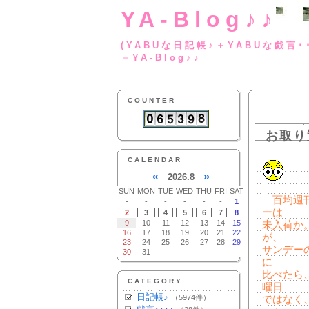
YA-Blog♪♪
(YABUな日記帳♪＋
＝YA-Blog♪♪
COUNTER
お取り
CALENDAR
«
»
2026.8
SUN
MON
TUE
WED
THU
FRI
SAT
百均週刊
-
-
-
-
-
-
1
ーは
2
3
4
5
6
7
8
9
10
11
12
13
14
15
未入荷か
16
17
18
19
20
21
22
が、
23
24
25
26
27
28
29
サンデー
30
31
-
-
-
-
-
に
比べたら
CATEGORY
曜日
日記帳♪
（5974件）
ではなく