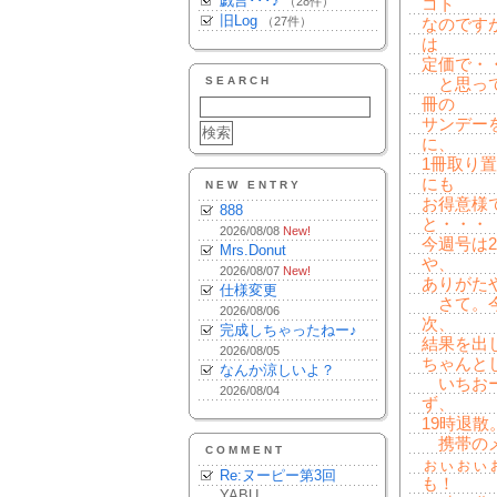
戯言･･･♪
（28件）
コト
旧Log
（27件）
なのです
は
定価で・
SEARCH
と思って
冊の
サンデー
に、
1冊取り
にも
NEW ENTRY
お得意様
888
と・・・
2026/08/08
New!
今週号は2
Mrs.Donut
や、
2026/08/07
New!
ありがた
仕様変更
さて。今
2026/08/06
次、
完成しちゃったねー♪
結果を出
2026/08/05
ちゃんと
なんか涼しいよ？
いちおー
2026/08/04
ず、
19時退
携帯のメ
COMMENT
ぉぃぉぃ
Re:ヌーピー第3回
も！
YABU