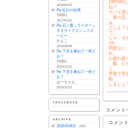
18時5
2018/04/23
ね？
Re:紅白の結果
ヤバイ感
YABU
案の定、
2017/01/01
ぁ、
Re:石ノ森→ライダー→
どしよ？
ネオサイクロン→スヌ
で。
ーピー
じゃ、そ
かよこ
OK。
2016/05/08
問題ない
Re:下見を兼ねて一杯ど
れ。
お？
お疲れ様
YABU
飯。ビデ
2015/11/13
く、
Re:下見を兼ねて一杯ど
早寝で早
お？
動
はーちゃん
しましょ
2015/11/13
TRACKBACK
コメント
ARCHIVE
コメン
2026年08月
（8件）