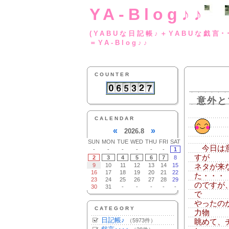
YA-Blog♪♪
(YABUな日記帳♪＋
＝YA-Blog♪♪
COUNTER
意外と
CALENDAR
«
»
2026.8
SUN
MON
TUE
WED
THU
FRI
SAT
今日は意
-
-
-
-
-
-
1
すが
2
3
4
5
6
7
8
9
10
11
12
13
14
15
ネタが来
16
17
18
19
20
21
22
た・・・
23
24
25
26
27
28
29
のですが
30
31
-
-
-
-
-
で
やったの
CATEGORY
力物
日記帳♪
（5973件）
眺めて、