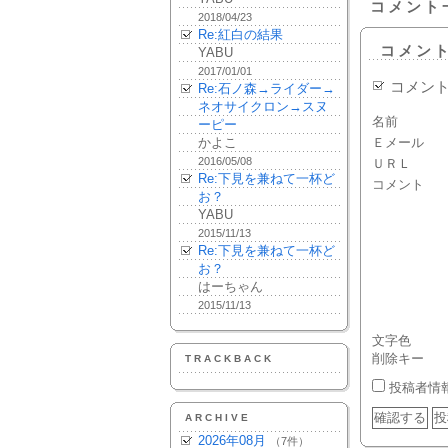
コメント
2018/04/23
Re:紅白の結果
コメン
YABU
2017/01/01
コメン
Re:石ノ森→ライダー→
ネオサイクロン→スヌ
名前
ーピー
かよこ
Ｅメール
2016/05/08
ＵＲＬ
Re:下見を兼ねて一杯ど
コメント
お？
YABU
2015/11/13
Re:下見を兼ねて一杯ど
お？
はーちゃん
2015/11/13
文字色
削除キー
TRACKBACK
投稿者情
ARCHIVE
2026年08月
（7件）