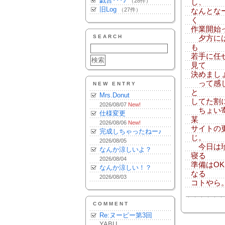
戯言･･･♪
（28件）
し、
旧Log
（27件）
なんとな
く
作業開始
SEARCH
夕方には
も
若手に任
見て
決めまし
って感じ
NEW ENTRY
と
Mrs.Donut
してた割
2026/08/07
New!
ちょい寄
仕様変更
某
2026/08/06
New!
サイトの
完成しちゃったねー♪
じ。
2026/08/05
今日は珍
なんか涼しいよ？
寝る
2026/08/04
準備はO
なんか涼しい！？
なる
2026/08/03
コトやら
COMMENT
Re:ヌーピー第3回
YABU