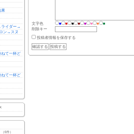
結果
文字色
■
■
■
■
■
■
■
■
森→ライダー→
削除キー
ロン→スヌ
投稿者情報を保存する
を兼ねて一杯ど
を兼ねて一杯ど
K
（6件）