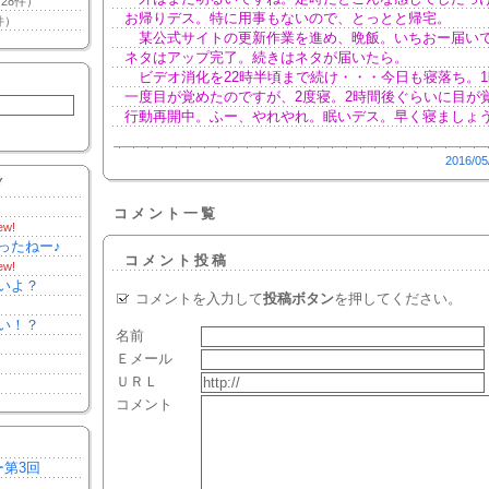
28件）
お帰りデス。特に用事もないので、とっとと帰宅。
件）
某公式サイトの更新作業を進め、晩飯。いちおー届い
ネタはアップ完了。続きはネタが届いたら。
ビデオ消化を22時半頃まで続け・・・今日も寝落ち。1
一度目が覚めたのですが、2度寝。2時間後ぐらいに目が
行動再開中。ふー、やれやれ。眠いデス。早く寝ましょ
2016/05
Y
コメント一覧
ew!
ったねー♪
コメント投稿
ew!
いよ？
コメントを入力して
投稿ボタン
を押してください。
い！？
名前
Ｅメール
ＵＲＬ
コメント
ー第3回