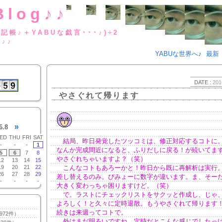
Blog♪♪
BUな日記帳♪＋YABUな戯言･･･
g♪♪
YABUな世界へ♪
最新
DATE :
201
やさぐれて帰ります
»
6.8
ED
THU
FRI
SAT
結局、昨日発覚したツッコミは、修正対応するコトに。o
-
-
-
1
なんか完成間近になると、ふりだしに戻る！が続いてま
5
6
7
8
やさぐれちゃいますよ？（笑）
12
13
14
15
19
20
21
22
こんなコトもあろーかと！昨日から既に再解析は実行
26
27
28
29
差し替えるのみ。びみょーに数字が違います。ま、そー
-
-
-
-
大きく変わっちゃ困りますけど。（笑）
で。ラストにチェックリストをサクッと作成し、じゃ
よろしく！と久々に定時退散。もうやさぐれて帰ります
続きは来週ってコトで。
972件）
外はまだ明るいですね。定時だとこんな感じでしたっ