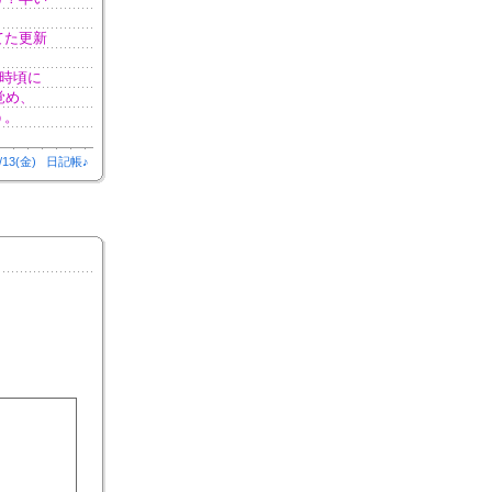
てた更新
時頃に
覚め、
う。
/13(金)
日記帳♪