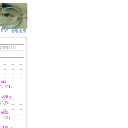
♪)÷2
RSS
管理者用
6/05/13 (金)
rz
す。少し
。結果を
だろね。
、確認
！（笑）
け？早い