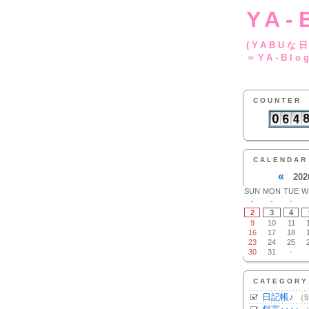
YA-
(YA
＝YA-Blo
COUNTER
CALENDAR
«
202
SUN
MON
TUE
W
-
-
-
2
3
4
9
10
11
16
17
18
23
24
25
30
31
-
CATEGORY
日記帳♪
（5