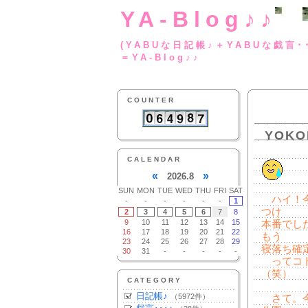
YA-Blog♪♪
(YABUな日記帳♪＋
＝YA-Blog♪♪
COUNTER
YOK
CALENDAR
«
»
2026.8
SUN
MON
TUE
WED
THU
FRI
SAT
ハイ！今
-
-
-
-
-
-
1
つけ
2
3
4
5
6
7
8
9
10
11
12
13
14
15
本番でし
16
17
18
19
20
21
22
もう
23
24
25
26
27
28
29
寝落ち確
30
31
-
-
-
-
-
ってコト
（笑）
CATEGORY
日記帳♪
（5972件）
さて。今