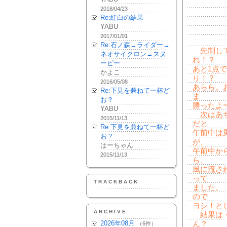
2018/04/23
Re:紅白の結果
YABU
2017/01/01
Re:石ノ森→ライダー→
先制して
ネオサイクロン→スヌ
れ！？
ーピー
あと1点
かよこ
り！？
2016/05/08
あらら。
Re:下見を兼ねて一杯ど
ま
お？
勝ったよ
YABU
次はあち
2015/11/13
だと
Re:下見を兼ねて一杯ど
午前中は
お？
が、
はーちゃん
午前中か
2015/11/13
ら、
風に流さ
って
TRACKBACK
ました。
ので
ヨシ！と
ARCHIVE
結果は・
2026年08月
ん？
（6件）