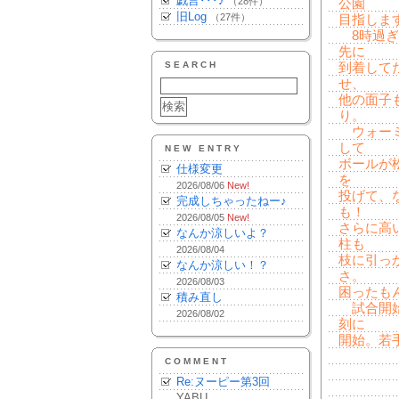
戯言･･･♪
（28件）
公園
旧Log
（27件）
目指しま
8時過ぎ
先に
SEARCH
到着して
せ、
他の面子
り。
ウォーミ
して
NEW ENTRY
ボールが
仕様変更
を
2026/08/06
New!
投げて、
完成しちゃったねー♪
も！
2026/08/05
New!
さらに高
なんか涼しいよ？
柱も
2026/08/04
枝に引っ
なんか涼しい！？
さ。
2026/08/03
困ったも
積み直し
試合開始
2026/08/02
刻に
開始。若
COMMENT
Re:ヌーピー第3回
YABU