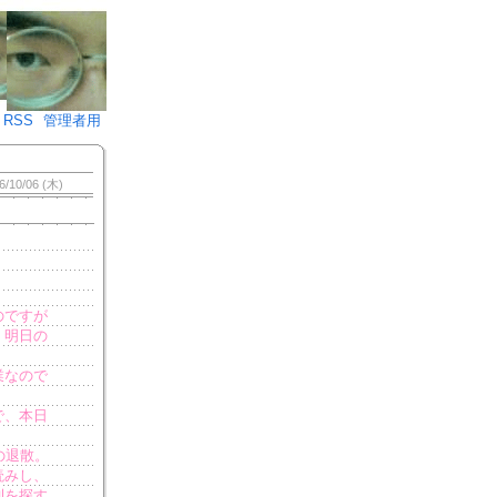
♪)÷2
RSS
管理者用
6/10/06 (木)
のですが
、明日の
業なので
で、本日
の退散。
読みし、
刊を探す