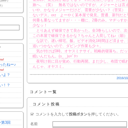
28件）
旅へ。（笑） 無名ではないのですが、メジャーとは言
件）
いや、かなりメジャーだけど、需要が少ない？（苦笑）
ないデス。orz よーやく某本屋で発見。普通、新刊だと
何冊も重なってますが・・・棚に、2冊のみ。マヂっすか
少なッ！
とりあえず確保できて良かった。全3巻らしいので、次
この本屋で確保できるかな？ちゃんと入荷してね♪（願）
な訳で。遅い帰宅。飯。ビデオ消化1時間ほど済ませ、
追いつかないので、ダビング作業も少々。
Y
気が付けば0時。オヤスミナサイ。戦略的寝落ち。だっ
眠いんだもん。(o_ _)oﾊﾞﾀｯ
ew!
夜明け前に目が覚め、行動再開。まだ少し、布団で眠
ったねー♪
んじゃ、オヤスミ。
ew!
いよ？
2016/10
い！？
コメント一覧
コメント投稿
コメントを入力して
投稿ボタン
を押してください。
ー第3回
名前