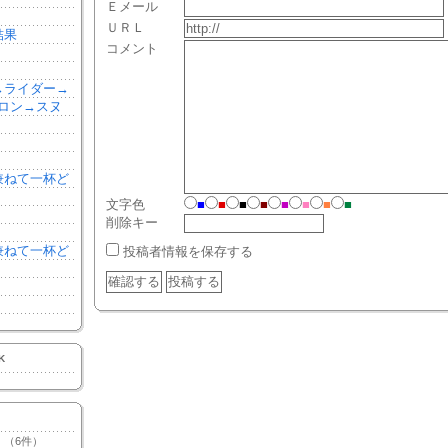
Ｅメール
ＵＲＬ
結果
コメント
森→ライダー→
ロン→スヌ
を兼ねて一杯ど
文字色
■
■
■
■
■
■
■
■
削除キー
を兼ねて一杯ど
投稿者情報を保存する
K
（6件）