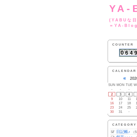
YA-
(YA
＝YA-Blo
COUNTER
CALENDAR
«
202
SUN
MON
TUE
W
-
-
-
2
3
4
9
10
11
16
17
18
23
24
25
30
31
-
CATEGORY
日記帳♪
（5