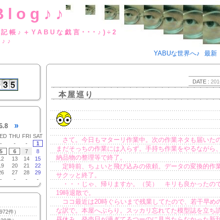
Blog♪♪
BUな日記帳♪＋YABUな戯言･･･
g♪♪
YABUな世界へ♪
最新
DATE :
201
本屋巡り
»
6.8
ED
THU
FRI
SAT
さて。今日もマターリ作業中。次の作業ネタも届いた
-
-
-
1
まだそっちの作業には入らず。手持ち作業をやるながら
5
6
7
8
納品物の整理等で終了。
12
13
14
15
19
20
21
22
定時前、ちょいと飛び込みの依頼。データの変換的作
26
27
28
29
サクッと終了。
-
-
-
-
・・・じゃ、帰りますか。（笑） キリも良かったの
19時退散で。
ココ最近は20時ぐらいまで残業してたので、若干早め
な訳で。本屋へぶらり。スッカリ忘れてた模型誌を立ち
972件）
昼休み、発売日が過ぎてるつーのに見当たらなかった新