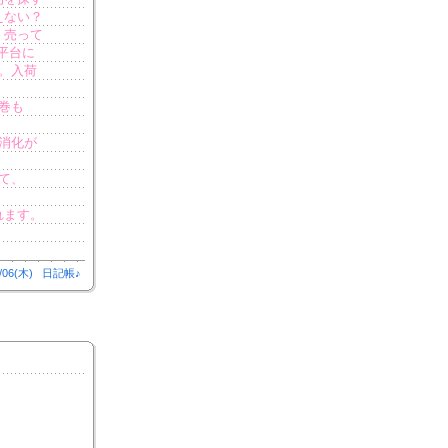
えない？
 売って
平台に
。入荷
巻も
消化が
て、
れます。
/06(木)
日記帳♪