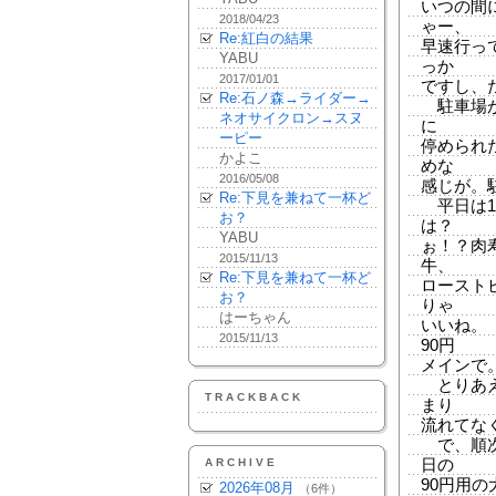
いつの間
2018/04/23
ゃー、
Re:紅白の結果
早速行っ
YABU
っか
2017/01/01
ですし、
Re:石ノ森→ライダー→
駐車場が
ネオサイクロン→スヌ
に
ーピー
停められ
かよこ
めな
2016/05/08
感じが。
Re:下見を兼ねて一杯ど
平日は1
お？
は？
YABU
ぉ！？肉
2015/11/13
牛、
Re:下見を兼ねて一杯ど
ロースト
お？
りゃ
はーちゃん
いいね。
2015/11/13
90円
メインで
とりあえ
TRACKBACK
まり
流れてな
で、順次
ARCHIVE
日の
90円用
2026年08月
（6件）