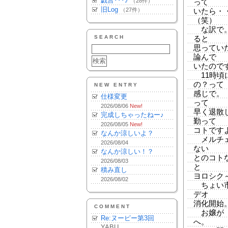
戯言･･･♪
（28件）
って
旧Log
（27件）
いたら・
（笑）
な訳で。
SEARCH
ると
思ってい
論んで
いたので
11時頃
の？って
NEW ENTRY
感じで。
仕様変更
って
2026/08/06
New!
早く退散
完成しちゃったねー♪
勤って
2026/08/05
New!
コトです
なんか涼しいよ？
メルチェ
2026/08/04
ない
なんか涼しい！？
とのコト
2026/08/03
と
積み直し
ヨロシク～
2026/08/02
ちょい市
デオ
消化開始
COMMENT
お嬢が『
Re:ヌーピー第3回
へ。
YABU