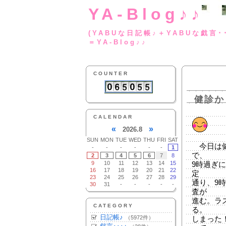
YA-Blog♪♪
(YABUな日記帳♪＋
＝YA-Blog♪♪
COUNTER
健診か
CALENDAR
«
»
2026.8
SUN
MON
TUE
WED
THU
FRI
SAT
今日は健
-
-
-
-
-
-
1
で、
2
3
4
5
6
7
8
9
10
11
12
13
14
15
9時過ぎ
16
17
18
19
20
21
22
定
23
24
25
26
27
28
29
通り、9
30
31
-
-
-
-
-
査が
進む。ラ
CATEGORY
る。
日記帳♪
（5972件）
しまった