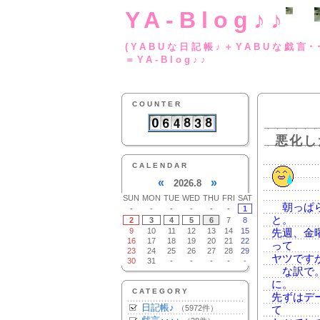
YA-Blog♪♪
(YABUな日記帳♪＋
＝YA-Blog♪♪
COUNTER
悪化し
CALENDAR
«
»
2026.8
SUN
MON
TUE
WED
THU
FRI
SAT
朝っぱら
-
-
-
-
-
-
1
と。
2
3
4
5
6
7
8
9
10
11
12
13
14
15
先週、金
16
17
18
19
20
21
22
って
23
24
25
26
27
28
29
ヤツです
30
31
-
-
-
-
-
な訳で。
に。
CATEGORY
先ずはデ
日記帳♪
（5972件）
て