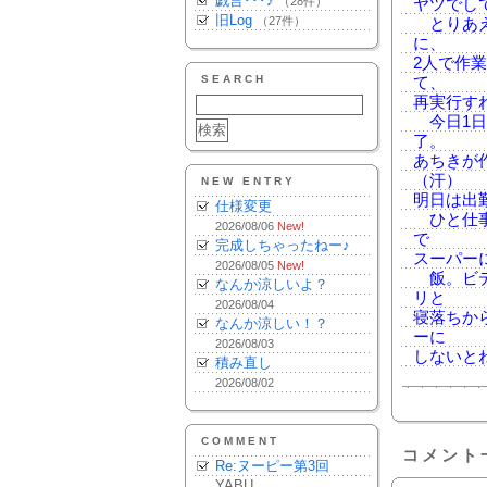
戯言･･･♪
（28件）
ヤツでし
旧Log
（27件）
とりあえ
に、
2人で作
SEARCH
て、
再実行す
今日1日
了。
あちきが
（汗）
NEW ENTRY
明日は出
仕様変更
ひと仕事
2026/08/06
New!
で
完成しちゃったねー♪
スーパー
2026/08/05
New!
飯。ビデ
なんか涼しいよ？
リと
2026/08/04
寝落ちか
なんか涼しい！？
ーに
2026/08/03
しないと
積み直し
2026/08/02
COMMENT
コメント
Re:ヌーピー第3回
YABU