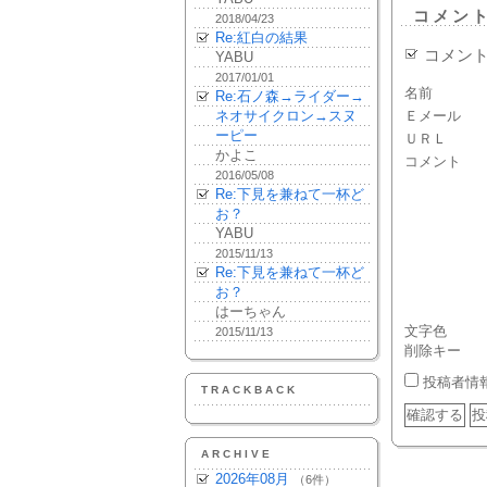
コメン
2018/04/23
Re:紅白の結果
コメン
YABU
2017/01/01
名前
Re:石ノ森→ライダー→
ネオサイクロン→スヌ
Ｅメール
ーピー
ＵＲＬ
かよこ
コメント
2016/05/08
Re:下見を兼ねて一杯ど
お？
YABU
2015/11/13
Re:下見を兼ねて一杯ど
お？
はーちゃん
文字色
2015/11/13
削除キー
投稿者情
TRACKBACK
ARCHIVE
2026年08月
（6件）