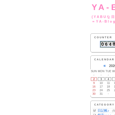
YA-
(YA
＝YA-Blo
COUNTER
CALENDAR
«
202
SUN
MON
TUE
W
-
-
-
2
3
4
9
10
11
16
17
18
23
24
25
30
31
-
CATEGORY
日記帳♪
（5