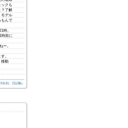
ェックも
と？了解
、モデル
るもんで
1時。
1時前に
ねー。
ます。
、移動
/19(水)
日記帳♪