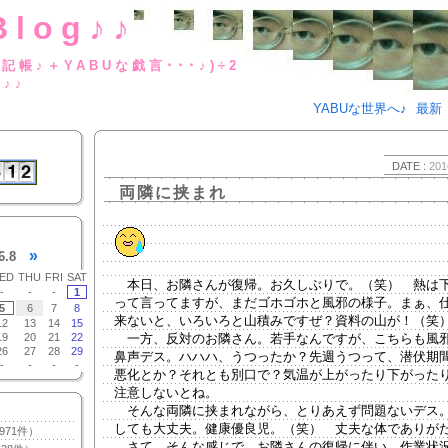
Blog♪♪
BUな日記帳♪＋YABUな戯言･･･
g♪♪
YABUな世界へ♪
最新
DATE :
201
両隣に挟まれ
»
6.8
ED
THU
FRI
SAT
本日、お隣さんが復帰。お久しぶりで。（笑） 熱は
-
-
-
1
って言ってますが、まだゴホゴホと風邪の様子。まぁ、
5
6
7
8
来ないと、いろいろと山積みですぜ？資料の山が！（笑
12
13
14
15
19
20
21
22
一方、反対のお隣さん。若手なんですが、こちらも風
26
27
28
29
鼻声デス。ハハハ、うつったか？先週うつって、潜伏期
-
-
-
-
悪化とか？それとも別口で？気温が上がったり下がった
注意しないとね。
そんな両隣に挟まれながら、とりあえず問題ないデス
しても大丈夫。健康優良児。（笑） 丈夫な体でありが
971件）
さて。そんな感じで、お隣さんの復帰に伴い、作業状