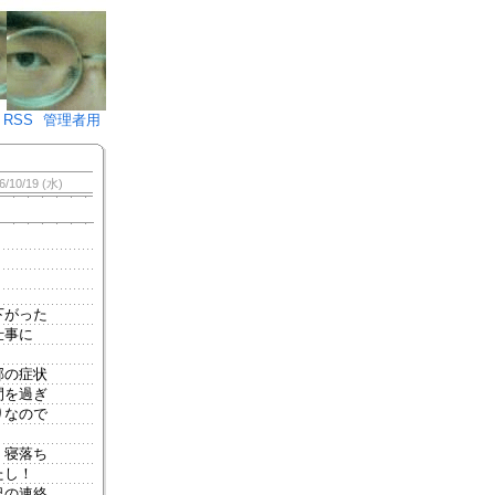
♪)÷2
RSS
管理者用
6/10/19 (水)
下がった
仕事に
）
邪の症状
間を過ぎ
りなので
。寝落ち
たし！
況の連絡