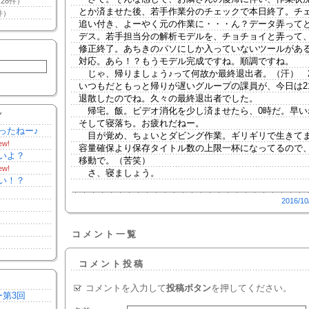
28件）
とか済ませた後、若手作業分のチェックで本日終了。チ
件）
追い付き、よーやく元の作業に・・・ん？データ弄って
デス。若手担当分の解析モデルを、チョチョイと弄って
修正終了。あちきのパソにしか入っていないツールがあ
対応。あら！？もうモデル完成ですね。順調ですね。
じゃ、帰りましょう♪って何故か最終退出者。（汗） 2
いつもだともっと帰りが遅いグループの課員が、今日は2
退散したのでね。久々の最終退出者でした。
帰宅。飯。ビデオ消化を少し済ませたら、0時だ。早い
Y
そして寝落ち。お疲れだねー。
ったねー♪
目が覚め、ちょいとダビング作業。ギリギリで生きて
ew!
容量確保より保存タイトル数の上限一杯になってるので
いよ？
移動で。（苦笑）
ew!
さ、寝ましょう。
い！？
2016/10
コメント一覧
コメント投稿
コメントを入力して
投稿ボタン
を押してください。
ー第3回