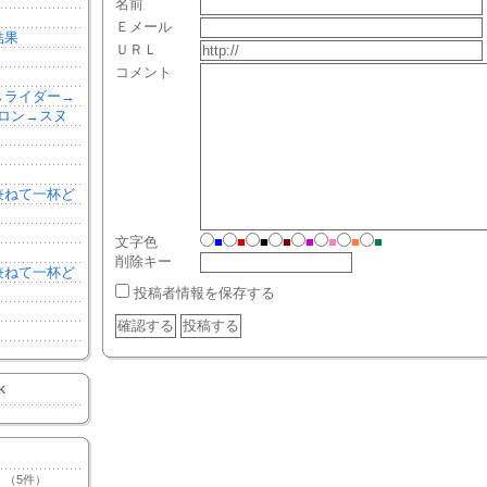
名前
Ｅメール
結果
ＵＲＬ
コメント
森→ライダー→
ロン→スヌ
を兼ねて一杯ど
文字色
■
■
■
■
■
■
■
■
削除キー
を兼ねて一杯ど
投稿者情報を保存する
K
（5件）