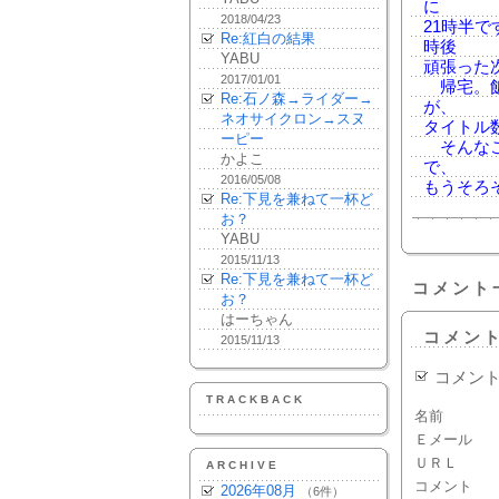
に
2018/04/23
21時半
Re:紅白の結果
時後
YABU
頑張った
2017/01/01
帰宅。飯
Re:石ノ森→ライダー→
が、
ネオサイクロン→スヌ
タイトル
ーピー
そんなこ
かよこ
で、
2016/05/08
もうそろ
Re:下見を兼ねて一杯ど
お？
YABU
2015/11/13
Re:下見を兼ねて一杯ど
コメント
お？
はーちゃん
コメン
2015/11/13
コメン
TRACKBACK
名前
Ｅメール
ＵＲＬ
ARCHIVE
コメント
2026年08月
（6件）