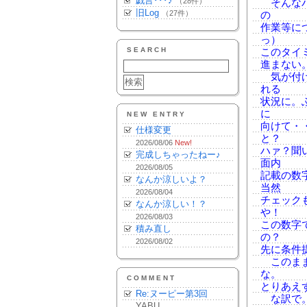
戯言･･･♪
（28件）
そんなバ
旧Log
（27件）
の
作業等に
っ）
SEARCH
このタイ
進まない
気が付け
れる
状況に。
に
NEW ENTRY
向けて・
仕様変更
と？
2026/08/06
New!
ハァ？聞
完成しちゃったねー♪
面内
2026/08/05
記載の数
なんか涼しいよ？
当然
2026/08/04
チェック
なんか涼しい！？
や！
2026/08/03
この数字
積み直し
の？
2026/08/02
先に条件
このまま
な。
COMMENT
とりあえ
Re:ヌーピー第3回
な訳で。
YABU