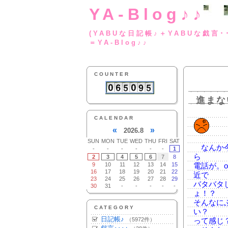
YA-Blog♪♪
(YABUな日記帳♪＋
＝YA-Blog♪♪
COUNTER
進まな
CALENDAR
«
»
2026.8
SUN
MON
TUE
WED
THU
FRI
SAT
なんか今
-
-
-
-
-
-
1
ら
2
3
4
5
6
7
8
9
10
11
12
13
14
15
電話が。
16
17
18
19
20
21
22
近で
23
24
25
26
27
28
29
バタバタ
30
31
-
-
-
-
-
ょ！？
そんなに
CATEGORY
い？
日記帳♪
（5972件）
って感じ