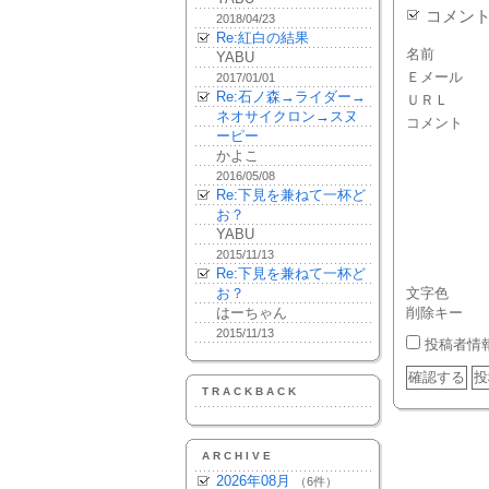
コメン
2018/04/23
Re:紅白の結果
名前
YABU
Ｅメール
2017/01/01
Re:石ノ森→ライダー→
ＵＲＬ
ネオサイクロン→スヌ
コメント
ーピー
かよこ
2016/05/08
Re:下見を兼ねて一杯ど
お？
YABU
2015/11/13
Re:下見を兼ねて一杯ど
お？
文字色
はーちゃん
削除キー
2015/11/13
投稿者情
TRACKBACK
ARCHIVE
2026年08月
（6件）