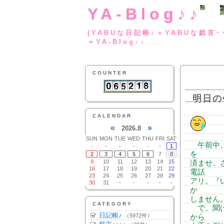
YA-Blog♪♪
(YABUな日記帳♪＋
＝YA-Blog♪♪
COUNTER
明日の
CALENDAR
«
»
2026.8
SUN
MON
TUE
WED
THU
FRI
SAT
午前中、
-
-
-
-
-
-
1
を
2
3
4
5
6
7
8
9
10
11
12
13
14
15
済ませ、
16
17
18
19
20
21
22
電話
23
24
25
26
27
28
29
アリ。『
30
31
-
-
-
-
-
か
しません。
CATEGORY
で、聞け
日記帳♪
（5972件）
から