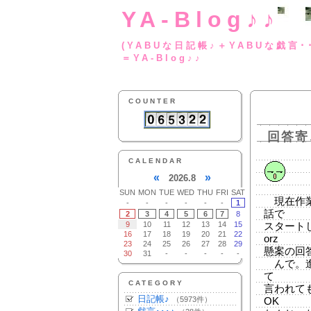
YA-Blog♪♪
(YABUな日記帳♪＋
＝YA-Blog♪♪
COUNTER
回答寄
CALENDAR
«
»
2026.8
SUN
MON
TUE
WED
THU
FRI
SAT
現在作業
-
-
-
-
-
-
1
話で
2
3
4
5
6
7
8
9
10
11
12
13
14
15
スタート
16
17
18
19
20
21
22
orz
23
24
25
26
27
28
29
懸案の回
30
31
-
-
-
-
-
んで。進
て
CATEGORY
言われて
日記帳♪
（5973件）
OK