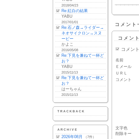
2018/04/23
Re:紅白の結果
YABU
2017/01/01
コメント
Re:石ノ森→ライダー→
ネオサイクロン→スヌ
コメン
ーピー
かよこ
コメン
2016/05/08
Re:下見を兼ねて一杯ど
名前
お？
YABU
Ｅメール
2015/11/13
ＵＲＬ
Re:下見を兼ねて一杯ど
コメント
お？
はーちゃん
2015/11/13
TRACKBACK
文字色
ARCHIVE
削除キー
2026年08月
（7件）