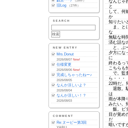
戯言･･･♪
（28件）
なんじゃ
旧Log
（27件）
と
して、何
か
SEARCH
知りたい
ま、とに
な
無駄な時
済む話な
と、ぶー
NEW ENTRY
夕方にな
Mrs.Donut
に
2026/08/07
New!
終わるっ
仕様変更
こちらも
2026/08/06
New!
で。監査
完成しちゃったねー♪
ら・・・
2026/08/05
22時だ
なんか涼しいよ？
退散。駅
2026/08/04
は
なんか涼しい！？
雨が本降
2026/08/03
みたい。
飯。ビデオ
目が覚め
COMMENT
だ
Re:ヌーピー第3回
暗いですが
YABU