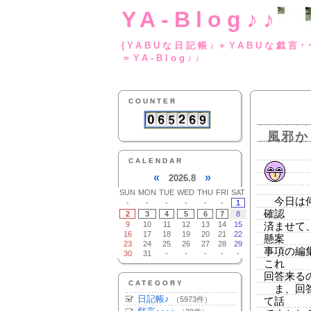
YA-Blog♪♪
(YABUな日記帳♪＋
＝YA-Blog♪♪
COUNTER
風邪か
CALENDAR
«
»
2026.8
SUN
MON
TUE
WED
THU
FRI
SAT
今日は何
-
-
-
-
-
-
1
確認
2
3
4
5
6
7
8
9
10
11
12
13
14
15
済ませて
16
17
18
19
20
21
22
懸案
23
24
25
26
27
28
29
事項の編
30
31
-
-
-
-
-
これ
回答来る
CATEGORY
ま、回答
日記帳♪
（5973件）
て話