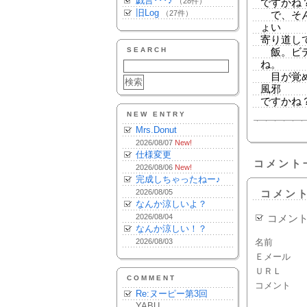
戯言･･･♪
（28件）
ですかね
旧Log
（27件）
で、そん
ょい
寄り道し
SEARCH
飯。ビデ
ね。
目が覚め
風邪
ですかね
NEW ENTRY
Mrs.Donut
2026/08/07
New!
仕様変更
コメント
2026/08/06
New!
完成しちゃったねー♪
2026/08/05
コメン
なんか涼しいよ？
2026/08/04
コメン
なんか涼しい！？
2026/08/03
名前
Ｅメール
ＵＲＬ
COMMENT
コメント
Re:ヌーピー第3回
YABU