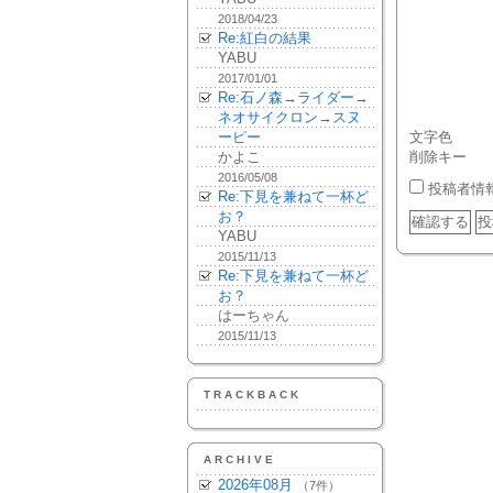
2018/04/23
Re:紅白の結果
YABU
2017/01/01
Re:石ノ森→ライダー→
ネオサイクロン→スヌ
ーピー
文字色
かよこ
削除キー
2016/05/08
投稿者情
Re:下見を兼ねて一杯ど
お？
YABU
2015/11/13
Re:下見を兼ねて一杯ど
お？
はーちゃん
2015/11/13
TRACKBACK
ARCHIVE
2026年08月
（7件）