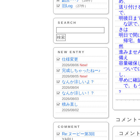
戯言･･･♪
（28件）
め、
旧Log
（27件）
送り付け
で、
明後日ま
SEARCH
な訳で。
きは
明日で間
帰宅。飯
然
進みませ
NEW ENTRY
備え
仕様変更
容量確保
2026/08/06
New!
ついでに
完成しちゃったねー♪
し、
2026/08/05
New!
早めに確
なんか涼しいよ？
で。もう1
2026/08/04
ｯ
なんか涼しい！？
2026/08/03
積み直し
2026/08/02
コメント
COMMENT
コメン
Re:ヌーピー第3回
YABU