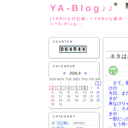
YA-Blog♪♪
(YABUな日記帳♪＋
＝YA-Blog♪♪
COUNTER
ネタは
CALENDAR
«
»
2026.8
SUN
MON
TUE
WED
THU
FRI
SAT
さて。懸
-
-
-
-
-
-
1
けの
2
3
4
5
6
7
8
9
10
11
12
13
14
15
今日、ま
16
17
18
19
20
21
22
タが
23
24
25
26
27
28
29
来なけり
30
31
-
-
-
-
-
と、そん
きや
CATEGORY
一部だっ
日記帳♪
（5972件）
もう待っ