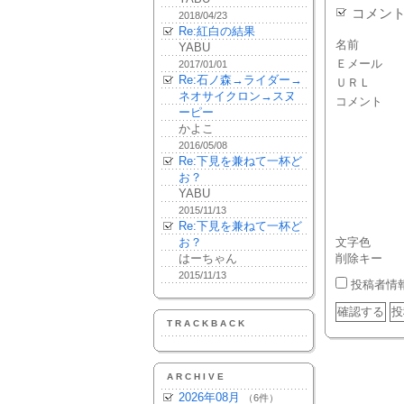
コメン
2018/04/23
Re:紅白の結果
名前
YABU
Ｅメール
2017/01/01
Re:石ノ森→ライダー→
ＵＲＬ
ネオサイクロン→スヌ
コメント
ーピー
かよこ
2016/05/08
Re:下見を兼ねて一杯ど
お？
YABU
2015/11/13
Re:下見を兼ねて一杯ど
お？
文字色
はーちゃん
削除キー
2015/11/13
投稿者情
TRACKBACK
ARCHIVE
2026年08月
（6件）