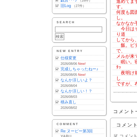
戯言･･･♪
（28件）
進めてま
旧Log
（27件）
す。
何度も図
し。
SEARCH
なかなか
今日はそ
り道
してから
飯。ビデ
で、
NEW ENTRY
メルが来
仕様変更
眠い。寝不
2026/08/06
New!
ﾀｯ
完成しちゃったねー♪
夜明け前
2026/08/05
New!
し
なんか涼しいよ？
ですが、布団
2026/08/04
なんか涼しい！？
2026/08/03
積み直し
2026/08/02
コメント
COMMENT
コメン
Re:ヌーピー第3回
コメン
YABU