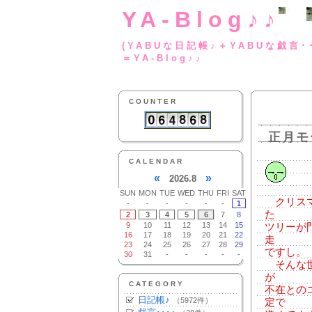
YA-Blog♪♪
(YABUな日記帳♪＋
＝YA-Blog♪♪
COUNTER
正月モ
CALENDAR
«
»
2026.8
SUN
MON
TUE
WED
THU
FRI
SAT
クリスマ
-
-
-
-
-
-
1
た
2
3
4
5
6
7
8
9
10
11
12
13
14
15
ツリーが
16
17
18
19
20
21
22
走
23
24
25
26
27
28
29
ですし。
30
31
-
-
-
-
-
そんな世
が
CATEGORY
不在との
日記帳♪
（5972件）
定で