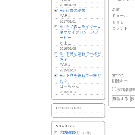
2018/04/23
名前
Re:紅白の結果
YABU
Ｅメール
2017/01/01
ＵＲＬ
Re:石ノ森→ライダー→
コメント
ネオサイクロン→スヌ
ーピー
かよこ
2016/05/08
Re:下見を兼ねて一杯ど
お？
YABU
2015/11/13
Re:下見を兼ねて一杯ど
文字色
お？
削除キー
はーちゃん
投稿者情
2015/11/13
TRACKBACK
ARCHIVE
2026年08月
（6件）