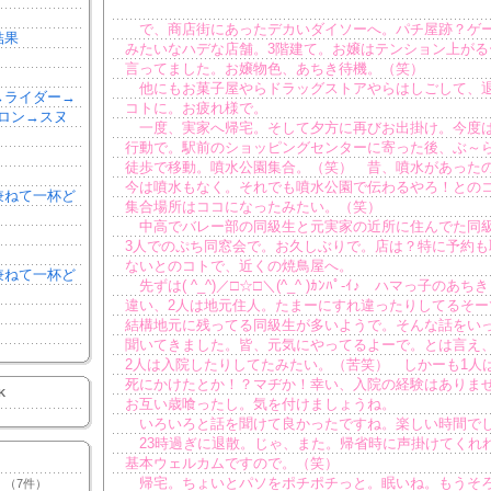
で、商店街にあったデカいダイソーへ。パチ屋跡？ゲ
結果
みたいなハデな店舗。3階建て。お嬢はテンション上がる
言ってました。お嬢物色、あちき待機。（笑）
他にもお菓子屋やらドラッグストアやらはしごして、
森→ライダー→
コトに。お疲れ様で。
ロン→スヌ
一度、実家へ帰宅。そして夕方に再びお出掛け。今度
行動で。駅前のショッピングセンターに寄った後、ぶ～
徒歩で移動。噴水公園集合。（笑） 昔、噴水があった
今は噴水もなく。それでも噴水公園で伝わるやろ！との
を兼ねて一杯ど
集合場所はココになったみたい。（笑）
中高でバレー部の同級生と元実家の近所に住んでた同
3人でのぷち同窓会で。お久しぶりで。店は？特に予約も
ないとのコトで、近くの焼鳥屋へ。
を兼ねて一杯ど
先ずは( ^_^)／□☆□＼(^_^ )ｶﾝﾊﾟ-ｲ♪ ハマっ子のあち
違い、2人は地元住人。たまーにすれ違ったりしてるそー
結構地元に残ってる同級生が多いようで。そんな話をい
聞いてきました。皆、元気にやってるよーで。とは言え
2人は入院したりしてたみたい。（苦笑） しかーも1人
死にかけたとか！？マヂか！幸い、入院の経験はありま
K
お互い歳喰ったし。気を付けましょうね。
いろいろと話を聞けて良かったですね。楽しい時間で
23時過ぎに退散。じゃ、また。帰省時に声掛けてくれ
基本ウェルカムですので。（笑）
帰宅。ちょいとパソをポチポチっと。眠いね。もうそ
（7件）