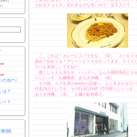
28件）
それをチョイス。言わずもがな辛いので、玉子入りで。
件）
Y
こ、これは！カレーにスパですな。（笑） スパもイ
固め？炒めてる？グリーンピースがのってます。ライス
ew!
スパも美味しいですねー。
腹ごしらえも済ませ、ハンズへ。なんか掃除用品とか
ew!
らしいっす。お嬢物色、あちき待機。（笑）
ったねー♪
その後、スグ近所のanelloの店舗へ。よく見るがま口
代名詞のアレです。そのFLAGSHIP STOREらしいっす
いよ？
あちき待機。（笑） お嬢の財布購入。
い！？
ー第3回