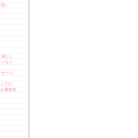
（笑）
イ感じに
じゃなく
がセール
バッグの
。お嬢物色、