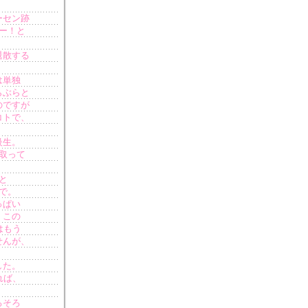
ーセン跡
ー！と
退散する
は単独
らぶらと
のですが
コトで、
級生。
取って
きと
で。
っぱい
、この
はもう
せんが、
した。
れば、
ろそろ