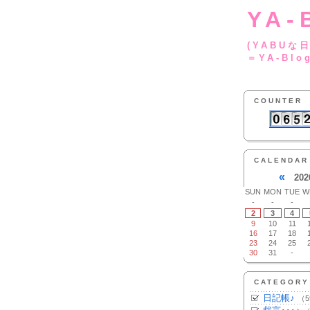
YA-
(YA
＝YA-Blo
COUNTER
CALENDAR
«
202
SUN
MON
TUE
W
-
-
-
2
3
4
9
10
11
16
17
18
23
24
25
30
31
-
CATEGORY
日記帳♪
（5