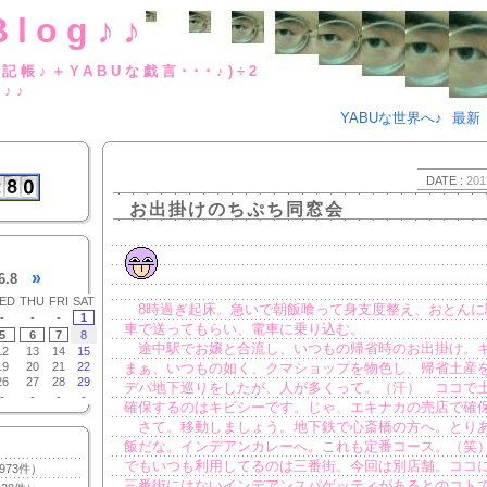
Blog♪♪
BUな日記帳♪＋YABUな戯言･･･
g♪♪
YABUな世界へ♪
最新
DATE :
201
お出掛けのちぷち同窓会
»
6.8
ED
THU
FRI
SAT
8時過ぎ起床。急いで朝飯喰って身支度整え、おとんに
-
-
-
1
車で送ってもらい、電車に乗り込む。
5
6
7
8
途中駅でお嬢と合流し、いつもの帰省時のお出掛け。
12
13
14
15
19
20
21
22
まぁ、いつもの如く、クマショップを物色し、帰省土産
26
27
28
29
デパ地下巡りをしたが、人が多くって。（汗） ココで
-
-
-
-
確保するのはキビシーです。じゃ、エキナカの売店で確
さて。移動しましょう。地下鉄で心斎橋の方へ。とり
飯だな。インデアンカレーへ。これも定番コース。（笑
でもいつも利用してるのは三番街。今回は別店舗。ココ
973件）
三番街にはないインデアンスパゲッティがあるとのコト