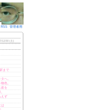
♪)÷2
RSS
管理者用
7/12/30 (土)
駅まで
キタへ。
を物色。
土産を
保。
あえず
）
には
で、