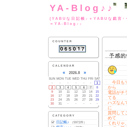
YA-Blog♪♪
(YABUな日記帳♪＋
＝YA-Blog♪♪
COUNTER
予感的
CALENDAR
«
»
2026.8
SUN
MON
TUE
WED
THU
FRI
SAT
今日もマ
-
-
-
-
-
-
1
から
2
3
4
5
6
7
8
9
10
11
12
13
14
15
電話がチ
16
17
18
19
20
21
22
てる
23
24
25
26
27
28
29
ハズなん
30
31
-
-
-
-
-
に
質問して
CATEGORY
めて
日記帳♪
（5972件）
くれりゃ