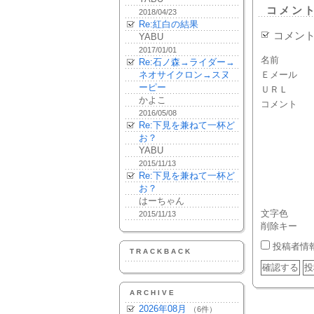
コメン
2018/04/23
Re:紅白の結果
コメン
YABU
2017/01/01
名前
Re:石ノ森→ライダー→
ネオサイクロン→スヌ
Ｅメール
ーピー
ＵＲＬ
かよこ
コメント
2016/05/08
Re:下見を兼ねて一杯ど
お？
YABU
2015/11/13
Re:下見を兼ねて一杯ど
お？
はーちゃん
文字色
2015/11/13
削除キー
投稿者情
TRACKBACK
ARCHIVE
2026年08月
（6件）