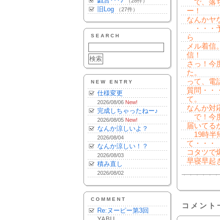
戯言･･･♪
（28件）
で、落ち
旧Log
（27件）
ー！
なんかヤ
・・・予
SEARCH
ら
メル着信
信！
さっ！今
た。
って、電
NEW ENTRY
質問・・
仕様変更
て。
2026/08/06
New!
なんか対
完成しちゃったねー♪
で！今度
2026/08/05
New!
届いてる
なんか涼しいよ？
19時半
2026/08/04
て・・・
なんか涼しい！？
コタツで
2026/08/03
早寝早起
積み直し
2026/08/02
COMMENT
コメント
Re:ヌーピー第3回
YABU