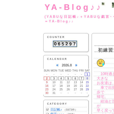
YA-Blog♪♪
(YABUな日記帳♪＋
＝YA-Blog♪♪
COUNTER
初練習
CALENDAR
«
»
2026.8
SUN
MON
TUE
WED
THU
FRI
SAT
10時過
-
-
-
-
-
-
1
大きな
2
3
4
5
6
7
8
9
10
11
12
13
14
15
お友達は
16
17
18
19
20
21
22
車で出掛
23
24
25
26
27
28
29
歩で
30
31
-
-
-
-
-
帰宅。
給油と洗
CATEGORY
が
日記帳♪
（5973件）
早く戻っ