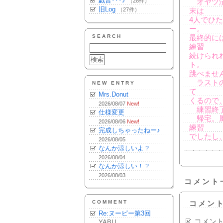
戯言･･･♪
（28件）
オヤツ済
旧Log
（27件）
末は
4人でひ
ー。
SEARCH
最終的に
練習
続けられ
ト。
跳べませ
ラストの
NEW ENTRY
て
Mrs.Donut
くるので
2026/08/07
New!
練習終了
仕様変更
帰宅。風
2026/08/06
New!
練習
完成しちゃったねー♪
でしたし
2026/08/05
なんか涼しいよ？
2026/08/04
なんか涼しい！？
2026/08/03
コメント
COMMENT
コメン
Re:ヌーピー第3回
コメン
YABU