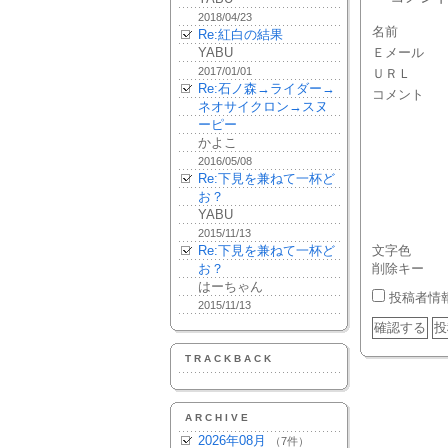
2018/04/23
名前
Re:紅白の結果
YABU
Ｅメール
2017/01/01
ＵＲＬ
Re:石ノ森→ライダー→
コメント
ネオサイクロン→スヌ
ーピー
かよこ
2016/05/08
Re:下見を兼ねて一杯ど
お？
YABU
2015/11/13
Re:下見を兼ねて一杯ど
文字色
お？
削除キー
はーちゃん
投稿者情
2015/11/13
TRACKBACK
ARCHIVE
2026年08月
（7件）