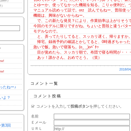
28件）
とゆーか、使ってなかった機能を知る。こりゃ便利だ。
件）
マニュアル読めって話で。orz 読んでもねー、普段使っ
機能は、興味がないからねー。
で、この新たな発見？により、作業効率は上がりそう
今回のモデルに限りですがね。ちょいと普段と違うパタ
モデルなので。
と、弄ってたりしてると、スッカリ遅く。帰りますか
帰宅。録画予約の確認とかしてると、0時過ぎちゃった！
急いで飯。急いで寝落ち。(o_ _)oﾊﾞﾀｯ
Y
目が覚めたら、スッカリ朝で。布団で寝る時間が・・
あッ！誰かさん、おめでとう。（笑）
ew!
2018/04
ew!
コメント一覧
ったねー♪
コメント投稿
いよ？
コメントを入力して
投稿ボタン
を押してください。
名前
Ｅメール
ー第3回
ＵＲＬ