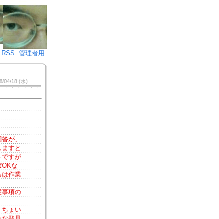
♪)÷2
RSS
管理者用
8/04/18 (水)
回答が、
しますと
トですが
OKな
ちは作業
案事項の
。ちょい
たな発見