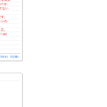
つーか、
てない
です。
ーンの
。乙。
orz
・
/18(水)
日記帳♪