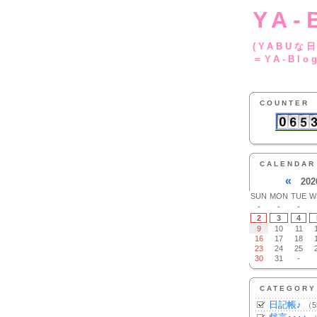
YA-
(YA
＝YA-Blo
COUNTER
CALENDAR
«
202
SUN
MON
TUE
W
-
-
-
2
3
4
9
10
11
16
17
18
23
24
25
30
31
-
CATEGORY
日記帳♪
（5