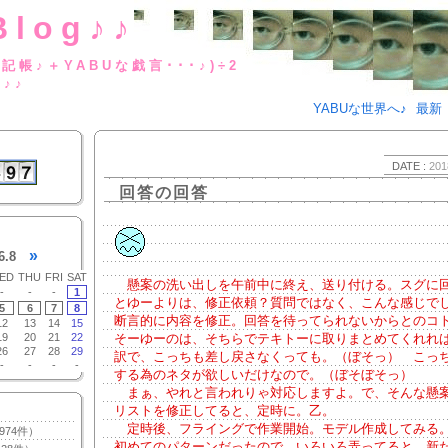
Blog♪♪
BUな日記帳♪＋YABUな戯言･･･
g♪♪
YABUな世界へ♪
最新
DATE :
201
回答の回答
»
6.8
ED
THU
FRI
SAT
懸案の洗い出しを午前中に終え、送り付ける。スグに
-
-
-
1
とゆーよりは、修正依頼？質問ではなく、こんな感じで
5
6
7
8
断言的に内容を修正。回答を待ってられないからとのコ
12
13
14
15
19
20
21
22
そーゆーのは、そちらでテキトーに取りまとめてくれれば
26
27
28
29
訳で、こっちも差し戻さなくっても。（ぼそっ） こっ
-
-
-
-
する為のネタが欲しいだけなので。（ぼそぼそっ）
まぁ、やれと言われりゃ対応しますよ。で、そんな懸
リストを修正してると、定時に。乙。
定時後、フライングで作業開始。モデル作成してみる
974件）
初めてのパターンだったので、いろいろ弄ってると、新