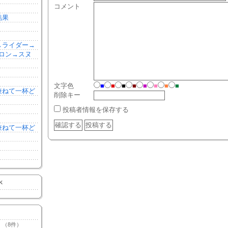
コメント
結果
森→ライダー→
ロン→スヌ
文字色
■
■
■
■
■
■
■
■
を兼ねて一杯ど
削除キー
投稿者情報を保存する
を兼ねて一杯ど
K
（8件）