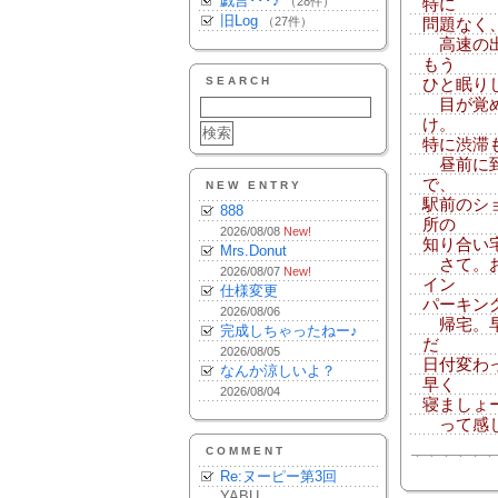
戯言･･･♪
（28件）
特に
旧Log
（27件）
問題なく
高速の出
もう
SEARCH
ひと眠り
目が覚め
け。
特に渋滞
昼前に到
で、
NEW ENTRY
駅前のシ
888
所の
2026/08/08
New!
知り合い
Mrs.Donut
さて。お
2026/08/07
New!
イン
仕様変更
パーキン
2026/08/06
帰宅。早
完成しちゃったねー♪
だ
2026/08/05
日付変わ
なんか涼しいよ？
早く
2026/08/04
寝ましょ
って感じ
COMMENT
Re:ヌーピー第3回
YABU