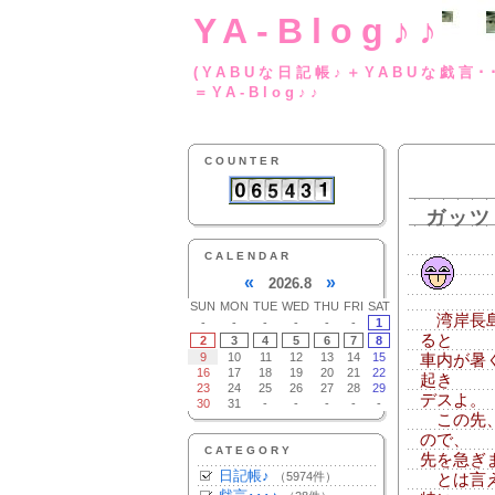
YA-Blog♪♪
(YABUな日記帳♪＋
＝YA-Blog♪♪
COUNTER
ガッツ
CALENDAR
«
»
2026.8
SUN
MON
TUE
WED
THU
FRI
SAT
湾岸長島
-
-
-
-
-
-
1
ると
2
3
4
5
6
7
8
9
10
11
12
13
14
15
車内が暑
16
17
18
19
20
21
22
起き
23
24
25
26
27
28
29
デスよ。
30
31
-
-
-
-
-
この先、
ので、
CATEGORY
先を急ぎ
日記帳♪
（5974件）
とは言え