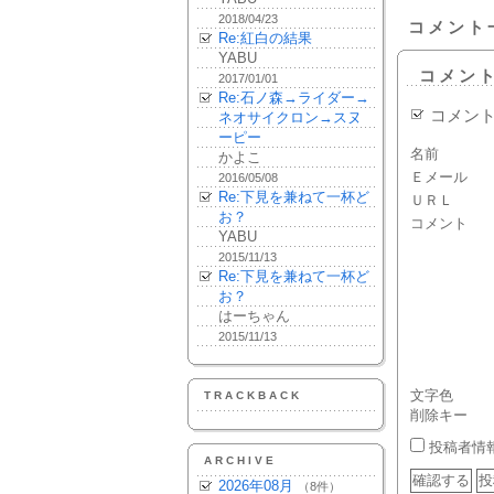
2018/04/23
コメント
Re:紅白の結果
YABU
コメン
2017/01/01
Re:石ノ森→ライダー→
コメン
ネオサイクロン→スヌ
ーピー
名前
かよこ
Ｅメール
2016/05/08
Re:下見を兼ねて一杯ど
ＵＲＬ
お？
コメント
YABU
2015/11/13
Re:下見を兼ねて一杯ど
お？
はーちゃん
2015/11/13
文字色
TRACKBACK
削除キー
投稿者情
ARCHIVE
2026年08月
（8件）