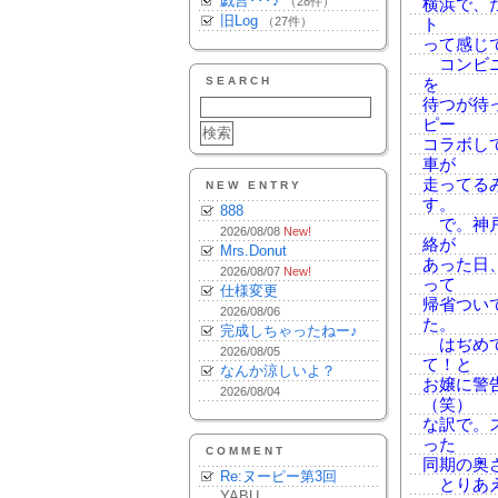
戯言･･･♪
（28件）
横浜で、
旧Log
（27件）
ト
って感じ
コンビニ
SEARCH
を
待つが待
ピー
コラボし
車が
走ってる
NEW ENTRY
す。
888
で。神戸
2026/08/08
New!
絡が
Mrs.Donut
あった日、
2026/08/07
New!
って
仕様変更
帰省つい
2026/08/06
た。
完成しちゃったねー♪
はぢめて
2026/08/05
て！と
なんか涼しいよ？
お嬢に警
2026/08/04
（笑）
な訳で。
った
COMMENT
同期の奥
Re:ヌーピー第3回
とりあえ
YABU