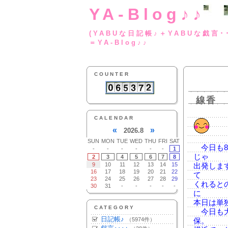
YA-Blog♪♪
(YABUな日記帳♪＋
＝YA-Blog♪♪
COUNTER
線香
CALENDAR
«
»
2026.8
SUN
MON
TUE
WED
THU
FRI
SAT
今日も8
-
-
-
-
-
-
1
じゃ
2
3
4
5
6
7
8
9
10
11
12
13
14
15
出発しま
16
17
18
19
20
21
22
て
23
24
25
26
27
28
29
くれると
30
31
-
-
-
-
-
に
本日は単
CATEGORY
今日も大
日記帳♪
（5974件）
保。