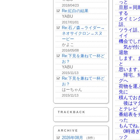
っと
2018/04/23
旦那＝同
Re:紅白の結果
する
YABU
タイミン
2017/01/01
話、
Re:石ノ森→ライダー→
ツライ話
ネオサイクロン→スヌ
イイ
ーピー
機会でし
かよこ
気が付け
2016/05/08
退散
Re:下見を兼ねて一杯ど
します。
お？
と
YABU
思います
2015/11/13
帰宅。帰
Re:下見を兼ねて一杯ど
グへ
お？
荷物を運
はーちゃん
先に
2015/11/13
積んでお
後はマタ
とテレビ
TRACKBACK
番組表を
った
もんでね
ARCHIVE
0時過ぎ
ック
2026年08月
（8件）