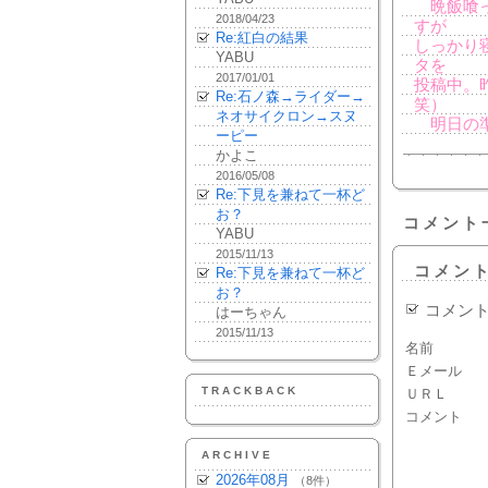
晩飯喰っ
2018/04/23
すが
Re:紅白の結果
しっかり
YABU
タを
2017/01/01
投稿中。
Re:石ノ森→ライダー→
笑）
ネオサイクロン→スヌ
明日の準
ーピー
かよこ
2016/05/08
Re:下見を兼ねて一杯ど
お？
コメント
YABU
2015/11/13
コメン
Re:下見を兼ねて一杯ど
お？
コメン
はーちゃん
2015/11/13
名前
Ｅメール
TRACKBACK
ＵＲＬ
コメント
ARCHIVE
2026年08月
（8件）