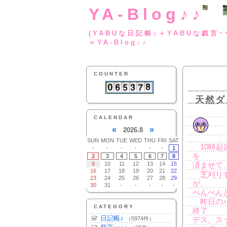
YA-Blog♪♪
(YABUな日記帳♪＋
＝YA-Blog♪♪
COUNTER
天然ダ
CALENDAR
«
»
2026.8
SUN
MON
TUE
WED
THU
FRI
SAT
10時起
-
-
-
-
-
-
1
を
2
3
4
5
6
7
8
9
10
11
12
13
14
15
済ませて
16
17
18
19
20
21
22
芝刈りす
23
24
25
26
27
28
29
が、
30
31
-
-
-
-
-
ぺんぺん
昨日のバ
CATEGORY
終了
日記帳♪
（5974件）
デス。ス