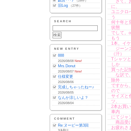
戯言･･･♪
（28件）
さて。お
旧Log
（27件）
に、
ユニクロ
う
SEARCH
何十年と
状態
でして。
もう
1本。イ
ジーンズ
NEW ENTRY
（汗）
888
Tシャツ
2026/08/08
New!
しか
Mrs.Donut
買った記
2026/08/07
New!
な訳で。
仕様変更
除外
2026/08/06
ですから
完成しちゃったねー♪
ので
2026/08/05
サイズと
なんか涼しいよ？
ツ、
2026/08/04
2本お買
車内
にてジャ
COMMENT
商品受け
Re:ヌーピー第3回
お疲れさ
YABU