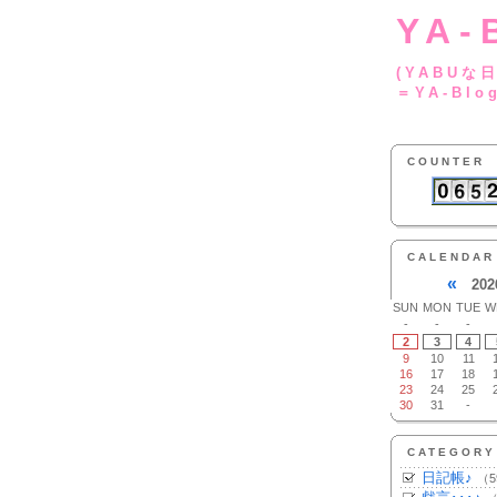
YA-
(YA
＝YA-Blo
COUNTER
CALENDAR
«
202
SUN
MON
TUE
W
-
-
-
2
3
4
9
10
11
16
17
18
23
24
25
30
31
-
CATEGORY
日記帳♪
（5