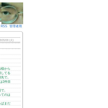
♪)÷2
RSS
管理者用
8/05/08 (火)
当様から
用してる
優先で。
は2件目
。
雨で。
ってのは
っぱまだ