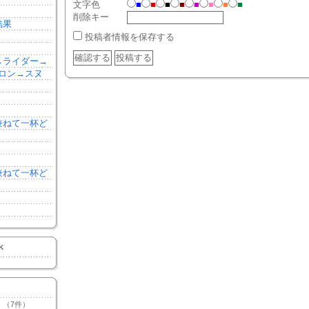
文字色
■
■
■
■
■
■
■
■
削除キー
結果
投稿者情報を保存する
森→ライダー→
ロン→スヌ
を兼ねて一杯ど
を兼ねて一杯ど
K
（7件）