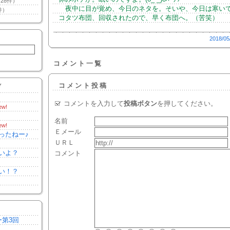
28件）
夜中に目が覚め、今日のネタを。そいや、今日は寒い
件）
コタツ布団、回収されたので、早く布団へ。（苦笑）
2018/05
コメント一覧
コメント投稿
Y
コメントを入力して
投稿ボタン
を押してください。
ew!
名前
ew!
Ｅメール
ったねー♪
ＵＲＬ
いよ？
コメント
い！？
ー第3回