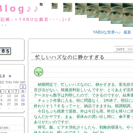
Blog♪♪
BUな日記帳♪＋YABUな戯言･･･
g♪♪
YABUな世界へ♪
最新
DATE :
201
忙しいハズなのに静かすぎる
»
6.8
ED
THU
FRI
SAT
納期間近で、忙しいハズなのに、静かすぎる。客先担
-
-
-
1
音沙汰がない。根拠資料欲しいんですが、とりあえず流
5
6
7
8
データから数字は判明したので、できるのですが。結果
12
13
14
15
19
20
21
22
チェック作業に入る。特に問題なく、1件終了。明日に
26
27
28
29
終わりそう？するってーと、納品できますね。順調順調
-
-
-
-
今日もぷち残業で退散。外は今日も雨。昨日も帰りに
なんだかヤです。まぁ、昼休みの買い出し時に、傘不要
ありがたいのですが。
帰宅。飯。ビデオ消化少々したら、戦略的寝落ち。や
973件）
休みボケが。眠いのですよ。(o_ _)oﾊﾞﾀｯ