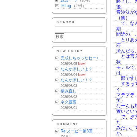
戯言･･･♪
（28件）
終了し、
旧Log
（27件）
後、
音沙汰が
（笑）
SEARCH
で、なん
期
間近の、この
とりあえ
応
済んだら
NEW ENTRY
とは言え
完成しちゃったねー♪
状
2026/08/05
New!
モデルで
なんか涼しいよ？
は、
2026/08/04
New!
一部です
なんか涼しい！？
するって
2026/08/03
ゃ
積み直し
マテマテ
2026/08/02
笑）
ネタ豊富
なーんも
2026/08/01
置いとい
で、夕方
た
COMMENT
みたい。
Re:ヌーピー第3回
か。
YABU