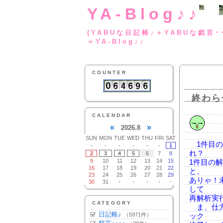
YA-Blog♪♪
(YABUな日記帳♪＋
＝YA-Blog♪♪
COUNTER
終わら
CALENDAR
«
»
2026.8
SUN
MON
TUE
WED
THU
FRI
SAT
1件目の
-
-
-
-
-
-
1
れ？
2
3
4
5
6
7
8
9
10
11
12
13
14
15
1件目の
16
17
18
19
20
21
22
と、
23
24
25
26
27
28
29
ありゃ！
30
31
-
-
-
-
-
して
再解析実
CATEGORY
ま、仕方
日記帳♪
（5971件）
ック