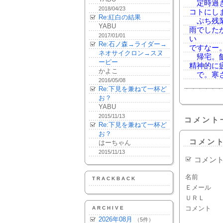
定時過ぎ
2018/04/23
コトにし
Re:紅白の結果
ぷち残業
YABU
雨でした
2017/01/01
い
Re:石ノ森→ライダー→
ですなー
ネオサイクロン→スヌ
帰宅。飯
ーピー
精神的に
かよこ
で。寒さ
2016/05/08
Re:下見を兼ねて一杯ど
お？
YABU
2015/11/13
コメント
Re:下見を兼ねて一杯ど
お？
コメン
はーちゃん
2015/11/13
コメン
名前
TRACKBACK
Ｅメール
ＵＲＬ
コメント
ARCHIVE
2026年08月
（5件）