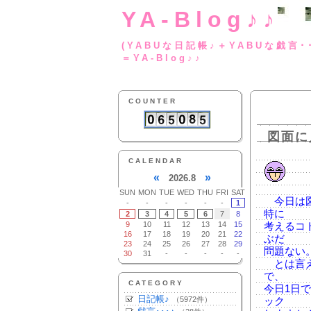
YA-Blog♪♪
(YABUな日記帳♪＋
＝YA-Blog♪♪
COUNTER
図面に
CALENDAR
«
»
2026.8
SUN
MON
TUE
WED
THU
FRI
SAT
今日は図
-
-
-
-
-
-
1
特に
2
3
4
5
6
7
8
9
10
11
12
13
14
15
考えるコ
16
17
18
19
20
21
22
ぶだ
23
24
25
26
27
28
29
問題ない
30
31
-
-
-
-
-
とは言え
で、
CATEGORY
今日1日
日記帳♪
（5972件）
ック