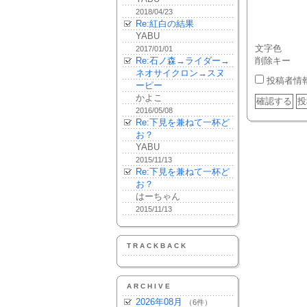
2018/04/23
Re:紅白の結果
YABU
文字色
2017/01/01
Re:石ノ森→ライダー→
削除キー
ネオサイクロン→スヌ
投稿者情
ーピー
かよこ
2016/05/08
Re:下見を兼ねて一杯ど
お？
YABU
2015/11/13
Re:下見を兼ねて一杯ど
お？
はーちゃん
2015/11/13
TRACKBACK
ARCHIVE
2026年08月
（6件）