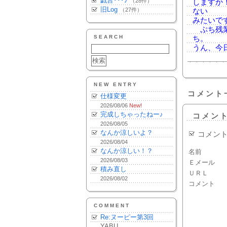
戯言･･･♪
（28件）
しますか
旧Log
（27件）
ない
みたいで
ぷち残業
SEARCH
ち。
うん、今
NEW ENTRY
コメント
仕様変更
2026/08/06
New!
完成しちゃったねー♪
コメン
2026/08/05
なんか涼しいよ？
コメン
2026/08/04
なんか涼しい！？
名前
2026/08/03
Ｅメール
積み直し
ＵＲＬ
2026/08/02
コメント
COMMENT
Re:ヌーピー第3回
YABU