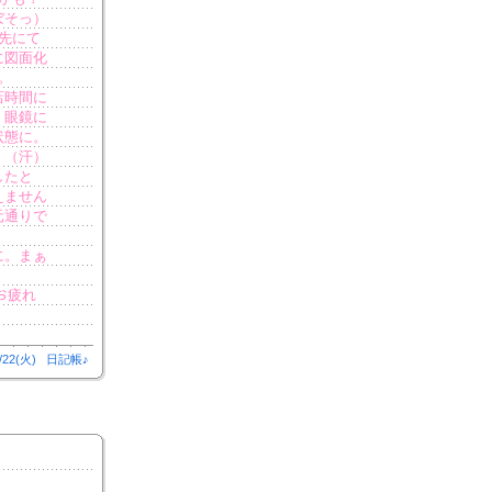
ぼそっ）
先にて
に図面化
。
店時間に
、眼鏡に
状態に。
。（汗）
したと
えません
元通りで
に。まぁ
お疲れ
/22(火)
日記帳♪