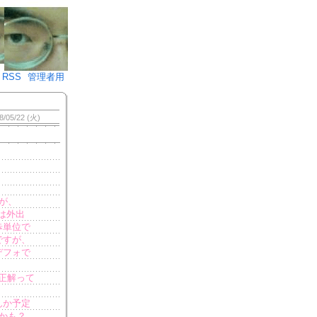
♪)÷2
RSS
管理者用
8/05/22 (火)
が、
は外出
歩単位で
ですが、
デフォで
正解って
んか予定
かも？