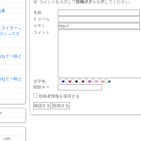
コメントを入力して
投稿ボタン
を押してください。
結果
名前
Ｅメール
ＵＲＬ
森→ライダー→
コメント
ロン→スヌ
を兼ねて一杯ど
を兼ねて一杯ど
文字色
■
■
■
■
■
■
■
■
削除キー
投稿者情報を保存する
K
（6件）