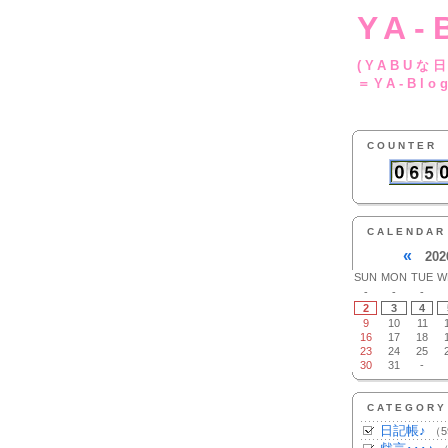
YA-
(YA
＝YA-Blo
COUNTER
CALENDAR
«
202
SUN
MON
TUE
W
-
-
-
2
3
4
9
10
11
16
17
18
23
24
25
30
31
-
CATEGORY
日記帳♪
（5