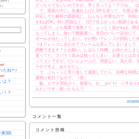
28件）
どっちゃでもいいのですが、早く言ってよ！デスね。（
件）
で。図面の方に。先週仕上げた2件を送って、今度は客
対応してた解析の図面化に。おんなじ作業なので、同様
すればOK。特に問題なく、1日で仕上がった♪順調である
な訳で。ぷち残業で退散ナリ。ぉっと！急がねば。閉
なってしまう。急いで眼鏡屋へ。先日のバレー試合にて
ボールが当たってしまい、その勢いでレンズが回転した
つまりレンズに合わせてフレームも歪んでしまいまして
調整できます？とお願い。しばらく待機。お待たせしま
Y
直ってた。スバラ！歪みは残ってしまい、元通りとは言
ってコトですが、だいじょーぶだ、問題ない。見た目、
ew!
十分ですよ。ありがたし。
ったねー♪
で、ぶら～っと寄り道して退散してたら、結構な時間
ew!
週明け初日？なので。（笑）
いよ？
飯。ビデオ消化少々。寝落ち。(o_ _)oﾊﾞﾀｯ いきなり
みたいです。困ったもんで。
い！？
2018/05
コメント一覧
コメント投稿
ー第3回