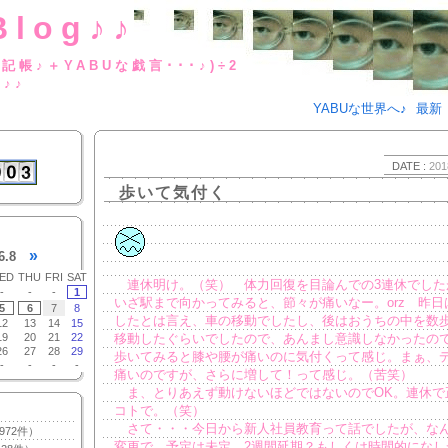
Blog♪♪
BUな日記帳♪＋YABUな戯言･･･
g♪♪
YABUな世界へ♪
最新
DATE :
201
歩いて気付く
»
6.8
ED
THU
FRI
SAT
連休明け。（笑） 体力回復を目論んでの3連休でした
-
-
-
1
いざ駅まで向かってみると、節々が痛いなー。orz 昨日
5
6
7
8
したとは言え、車の移動でしたし、後はおうちの中を数
12
13
14
15
19
20
21
22
移動したぐらいでしたので、あんまし意識しなかったの
26
27
28
29
歩いてみると膝や腰が痛いのに気付くって感じ。まぁ、
-
-
-
-
痛いのですが、さらに増して！って感じ。（苦笑）
ま、とりあえず動けないほどではないのでOK。連休で
コトで。（笑）
さて・・・今日から新人社員教育って話でしたが、な
972件）
変更で。予定は未定。2週間延期？もしくは時間的になし