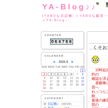
YA-Blog♪♪
(YABUな日記帳♪＋
＝YA-Blog♪♪
COUNTER
くそお
CALENDAR
«
»
2026.8
SUN
MON
TUE
WED
THU
FRI
SAT
10時起
-
-
-
-
-
-
1
約の
2
3
4
5
6
7
8
9
10
11
12
13
14
15
確認を済
16
17
18
19
20
21
22
昼飯喰い
23
24
25
26
27
28
29
習へ
30
31
-
-
-
-
-
れっつら
館、
CATEGORY
最後の練
日記帳♪
（5971件）
部の