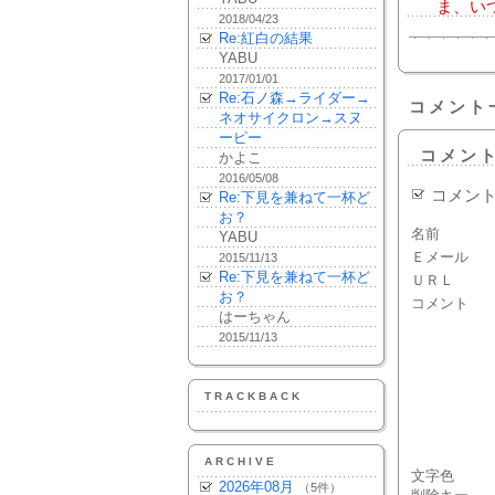
ま、いつ
2018/04/23
Re:紅白の結果
YABU
2017/01/01
Re:石ノ森→ライダー→
コメント
ネオサイクロン→スヌ
ーピー
コメン
かよこ
2016/05/08
コメン
Re:下見を兼ねて一杯ど
お？
名前
YABU
Ｅメール
2015/11/13
Re:下見を兼ねて一杯ど
ＵＲＬ
お？
コメント
はーちゃん
2015/11/13
TRACKBACK
ARCHIVE
文字色
2026年08月
（5件）