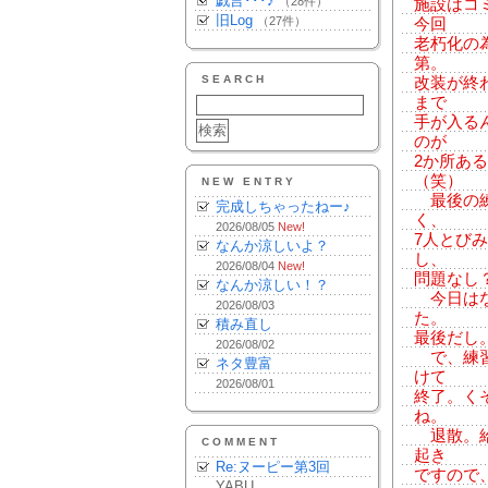
戯言･･･♪
（28件）
施設はコ
旧Log
（27件）
今回
老朽化の
第。
SEARCH
改装が終
まで
手が入る
のが
2か所あ
（笑）
NEW ENTRY
最後の練
完成しちゃったねー♪
く、
2026/08/05
New!
7人とび
なんか涼しいよ？
し、
2026/08/04
New!
問題なし
なんか涼しい！？
今日はな
2026/08/03
た。
積み直し
最後だし
2026/08/02
で、練習
ネタ豊富
けて
2026/08/01
終了。く
ね。
退散。給
COMMENT
起き
Re:ヌーピー第3回
ですので
YABU