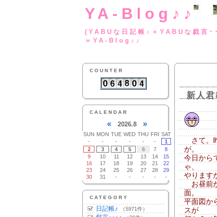
YA-Blog♪♪
(YABUな日記帳♪＋
＝YA-Blog♪♪
COUNTER
新人君
CALENDAR
«
»
2026.8
SUN
MON
TUE
WED
THU
FRI
SAT
さて。昨
-
-
-
-
-
-
1
が。
2
3
4
5
6
7
8
9
10
11
12
13
14
15
今日から
16
17
18
19
20
21
22
ゃ、
23
24
25
26
27
28
29
やります
30
31
-
-
-
-
-
お昼前か
面。
CATEGORY
平面図か
日記帳♪
（5971件）
スが