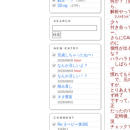
戯言･･･♪
（28件）
何か？（
旧Log
（27件）
ら、
解析やっ
ｿﾉﾊﾅｼﾊ
SEARCH
少々
付き合っ
ー。
さらにC
のに
個性が出
NEW ENTRY
な？
完成しちゃったねー♪
ハラハラ
2026/08/05
New!
しばらく
なんか涼しいよ？
て
2026/08/04
New!
慣れても
なんか涼しい！？
で、元の
2026/08/03
すが、
積み直し
とりあえ
2026/08/02
ず終了
ネタ豊富
ですって
2026/08/01
正
だったの
定時後、
COMMENT
況
Re:ヌーピー第3回
チェック
YABU