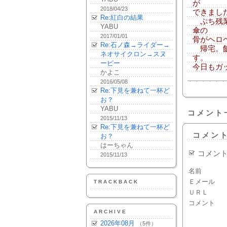
が
2018/04/23
できまし
Re:紅白の結果
ぷち残業
YABU
傘の
2017/01/01
骨がヘロ
Re:石ノ森→ライダー→
帰宅。飯
ネオサイクロン→スヌ
す。
ーピー
今日もガ
かよこ
2016/05/08
Re:下見を兼ねて一杯ど
お？
YABU
コメント
2015/11/13
Re:下見を兼ねて一杯ど
コメン
お？
はーちゃん
コメン
2015/11/13
名前
Ｅメール
TRACKBACK
ＵＲＬ
コメント
ARCHIVE
2026年08月
（5件）