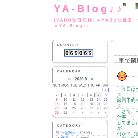
YA-Blog♪♪
(YABUな日記帳♪＋
＝YA-Blog♪♪
COUNTER
車で隣
CALENDAR
«
»
2026.8
SUN
MON
TUE
WED
THU
FRI
SAT
今日はち
-
-
-
-
-
-
1
ス。
2
3
4
5
6
7
8
9
10
11
12
13
14
15
録画予約
16
17
18
19
20
21
22
ス。
23
24
25
26
27
28
29
さて。三
30
31
-
-
-
-
-
仕事
してまし
CATEGORY
が
日記帳♪
（5972件）
何か？（