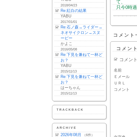
て、
2018/04/23
只今0時
Re:紅白の結果
YABU
2017/01/01
Re:石ノ森→ライダー→
ネオサイクロン→スヌ
コメント
ーピー
かよこ
コメン
2016/05/08
Re:下見を兼ねて一杯ど
コメン
お？
YABU
名前
2015/11/13
Re:下見を兼ねて一杯ど
Ｅメール
お？
ＵＲＬ
はーちゃん
コメント
2015/11/13
TRACKBACK
ARCHIVE
2026年08月
（6件）