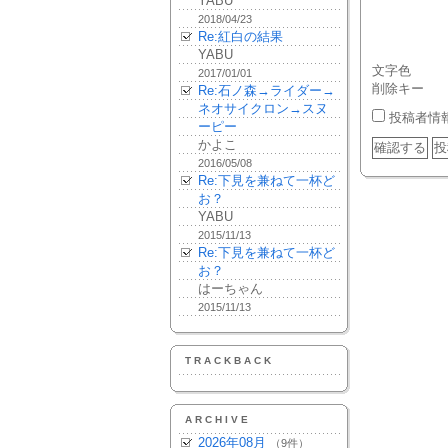
YABU
2018/04/23
Re:紅白の結果
YABU
文字色
2017/01/01
削除キー
Re:石ノ森→ライダー→
ネオサイクロン→スヌ
投稿者情
ーピー
かよこ
2016/05/08
Re:下見を兼ねて一杯ど
お？
YABU
2015/11/13
Re:下見を兼ねて一杯ど
お？
はーちゃん
2015/11/13
TRACKBACK
ARCHIVE
2026年08月
（9件）