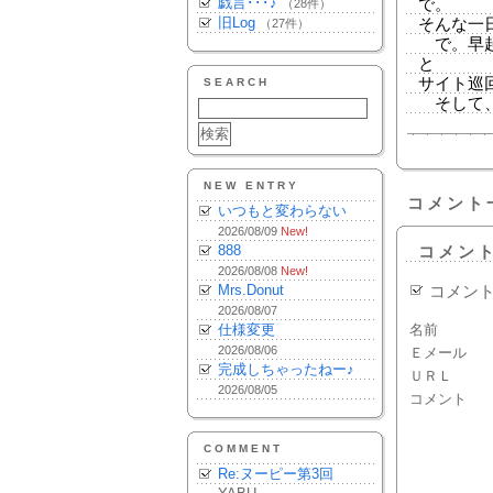
戯言･･･♪
で。
（28件）
旧Log
そんな一
（27件）
で。早起
と
サイト巡
SEARCH
そして、
NEW ENTRY
コメント
いつもと変わらない
2026/08/09
New!
888
コメン
2026/08/08
New!
Mrs.Donut
コメン
2026/08/07
仕様変更
名前
2026/08/06
Ｅメール
完成しちゃったねー♪
ＵＲＬ
2026/08/05
コメント
COMMENT
Re:ヌーピー第3回