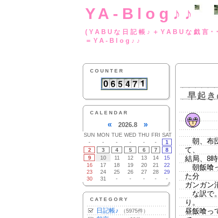
YA-Blog♪♪
(YABUな日記帳♪＋
＝YA-Blog♪♪
COUNTER
早起き
CALENDAR
«
»
2026.8
SUN
MON
TUE
WED
THU
FRI
SAT
朝、布団
-
-
-
-
-
-
1
て、
2
3
4
5
6
7
8
9
10
11
12
13
14
15
結局、8
16
17
18
19
20
21
22
朝飯喰っ
23
24
25
26
27
28
29
た分
30
31
-
-
-
-
-
ガンガン
な訳で。
CATEGORY
り。
日記帳♪
昼飯喰っ
（5975件）