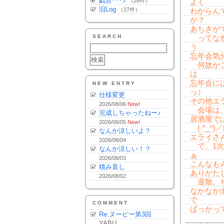
戯言･･･♪
（28件）
よく
旧Log
（27件）
わからん
が？
あちきが
SEARCH
ってな感
う
忘年会気
何故かこ
は
忘年会に
NEW ENTRY
っ）
仕様変更
その他エ
2026/08/06
New!
会場は、
完成しちゃったねー♪
居酒屋で
2026/08/05
New!
( ^_^)
なんか涼しいよ？
エライさ
2026/08/04
で。1次
なんか涼しい！？
ぁ
2026/08/03
こんなも
積み直し
ありがた
2026/08/02
退散。ち
なかなか
で
COMMENT
ばっかっ
Re:ヌーピー第3回
YABU