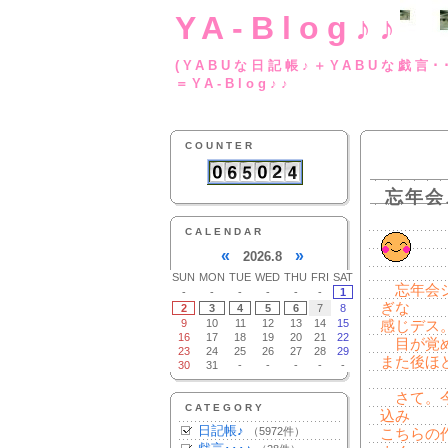
YA-Blog♪♪
(YABUな日記帳♪＋
＝YA-Blog♪♪
COUNTER
忘年会
CALENDAR
«
»
2026.8
SUN
MON
TUE
WED
THU
FRI
SAT
忘年会シ
-
-
-
-
-
-
1
ぎな
2
3
4
5
6
7
8
9
10
11
12
13
14
15
感じデス
16
17
18
19
20
21
22
目が覚めた
23
24
25
26
27
28
29
また後ほ
30
31
-
-
-
-
-
さて。今
CATEGORY
込み
日記帳♪
（5972件）
こちらの