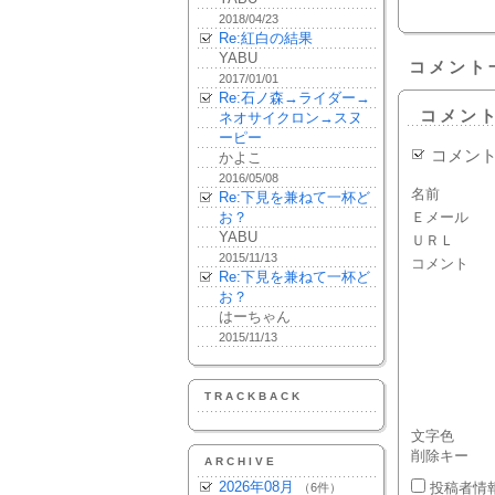
2018/04/23
Re:紅白の結果
YABU
コメント
2017/01/01
Re:石ノ森→ライダー→
コメン
ネオサイクロン→スヌ
ーピー
コメン
かよこ
2016/05/08
名前
Re:下見を兼ねて一杯ど
お？
Ｅメール
YABU
ＵＲＬ
2015/11/13
コメント
Re:下見を兼ねて一杯ど
お？
はーちゃん
2015/11/13
TRACKBACK
文字色
削除キー
ARCHIVE
2026年08月
投稿者情
（6件）