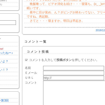
28件）
晩飯喰って、ビデオ消化を続け・・・寝落ち。(o_ _)oﾊﾞ
件）
眠いです。
夜中に目が覚め、ん？ダビングが終わってない。フリ
ですね。再起動。
さてと・・・寝ますか。明日は早起き。
2018/12
Y
コメント一覧
ew!
コメント投稿
ったねー♪
コメントを入力して
投稿ボタン
を押してください。
いよ？
名前
い！？
Ｅメール
ＵＲＬ
コメント
ー第3回