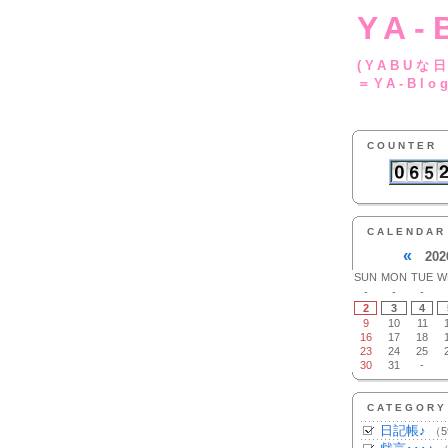
YA-
(YA
＝YA-Blo
COUNTER
CALENDAR
«
202
SUN
MON
TUE
W
-
-
-
2
3
4
9
10
11
16
17
18
23
24
25
30
31
-
CATEGORY
日記帳♪
（5