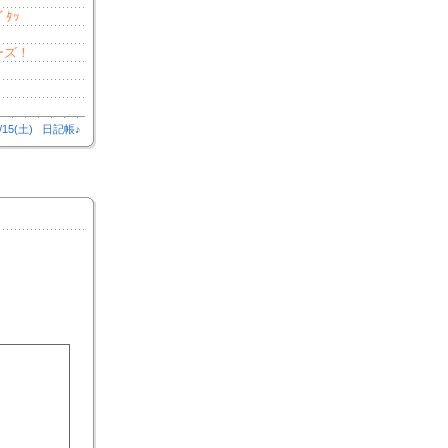
ﾀｯ
ーズ！
/15(土)
日記帳♪