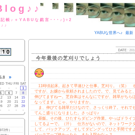
Blog♪♪
BUな日記帳♪＋YABUな戯言･･･
g♪♪
YABUな世界へ♪
最新
DATE :
201
今年最後の芝刈りでしょう
»
6.8
ED
THU
FRI
SAT
11時頃起床。起きて早速ひと仕事。芝刈り。（笑） も
-
-
-
1
ですが、お嬢から依頼されましたので。で、見てみると
5
6
7
8
伸びてますねー。芝自体はそんなにですが、雑草がちら
12
13
14
15
19
20
21
22
なってます。じゃ、やりますか。
26
27
28
29
ま、伸びてる雑草だけなので、さっくり終了。それで
-
-
-
-
てんこ盛りになりました。さっぱり♪
昼飯。その後、ひたすらダビング作業。やっぱドライ
してるよーで。（汗） 仕方がないので、ネットワーク
して、バックアップ。そしてダビングってひと手間ですよ。
972件）
バックアップ終わったら、また入院かな～？