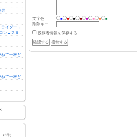
結果
文字色
■
■
■
■
■
■
■
■
削除キー
森→ライダー→
ロン→スヌ
投稿者情報を保存する
を兼ねて一杯ど
を兼ねて一杯ど
K
（6件）