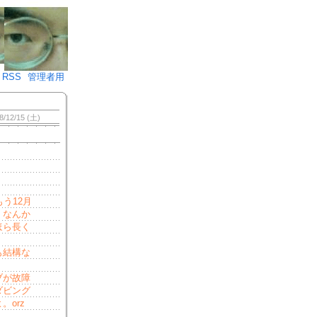
♪)÷2
RSS
管理者用
8/12/15 (土)
う12月
、なんか
ほら長く
も結構な
ブが故障
ダビング
orz